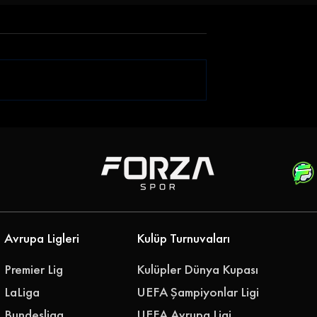
iği Gökhan
Emre Belözoğlu
klerine Bağladı
Antalyaspor'a Geri Döndü
''Geleceğimizi Birlikte
Yazalım''
Avrupa Ligleri
Kulüp Turnuvaları
Premier Lig
Kulüpler Dünya Kupası
LaLiga
UEFA Şampiyonlar Ligi
Bundesliga
UEFA Avrupa Ligi