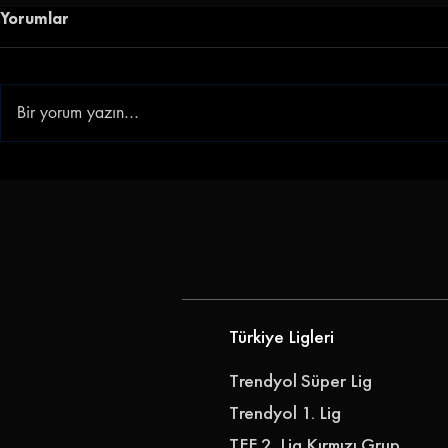
Yorumlar
Bir yorum yazın...
Göz-Göz'e Genç Golcü |
Gençlerbirl
Göztepe, Ibrahim Sabra'yı
Akkan'ı Ren
Transfer Etti
Türkiye Ligleri
Trendyol Süper Lig
Trendyol 1. Lig
TFF 2. Lig Kırmızı Grup