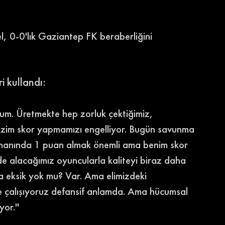
, 0-0'lık Gaziantep FK beraberliğini 
 kullandı: 
orum. Üretmekte hep zorluk çektiğimiz, 
 bizim skor yapmamızı engelliyor. Bugün savunma 
smanında 1 puan almak önemli ama benim skor 
e alacağımız oyuncularla kaliteyi biraz daha 
eksik yok mu? Var. Ama elimizdeki 
 çalışıyoruz defansif anlamda. Ama hücumsal 
or.'' 