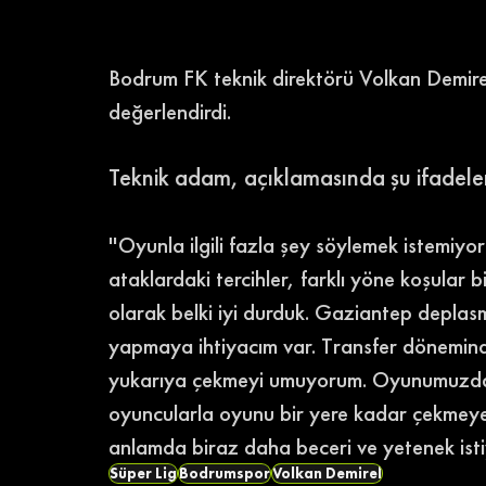
Bodrum FK teknik direktörü Volkan Demirel
değerlendirdi. 
Teknik adam, açıklamasında şu ifadeleri
''Oyunla ilgili fazla şey söylemek istemiy
ataklardaki tercihler, farklı yöne koşular
olarak belki iyi durduk. Gaziantep depla
yapmaya ihtiyacım var. Transfer dönemind
yukarıya çekmeyi umuyorum. Oyunumuzda 
oyuncularla oyunu bir yere kadar çekmeye
anlamda biraz daha beceri ve yetenek istiy
Süper Lig
Bodrumspor
Volkan Demirel