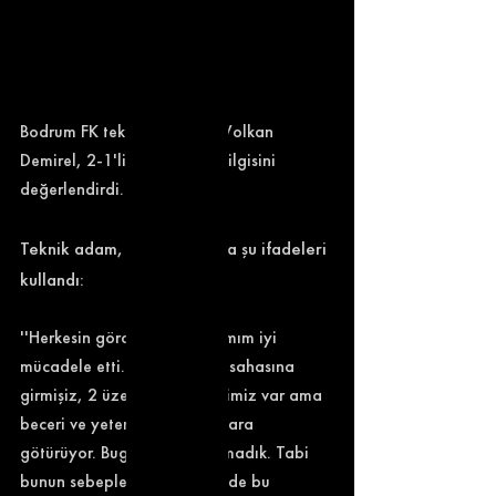
Bodrum FK teknik direktörü Volkan 
Demirel, 2-1'lik Beşiktaş yenilgisini 
değerlendirdi. 
Teknik adam, açıklamasında şu ifadeleri 
kullandı: 
''Herkesin gördüğü gibi takımım iyi 
mücadele etti. 42 kere ceza sahasına 
girmişiz, 2 üzeri gol beklentimiz var ama 
beceri ve yetenek sizi sonuçlara 
götürüyor. Bugün sonuç alamadık. Tabi 
bunun sebepleri var. Hakem de bu 