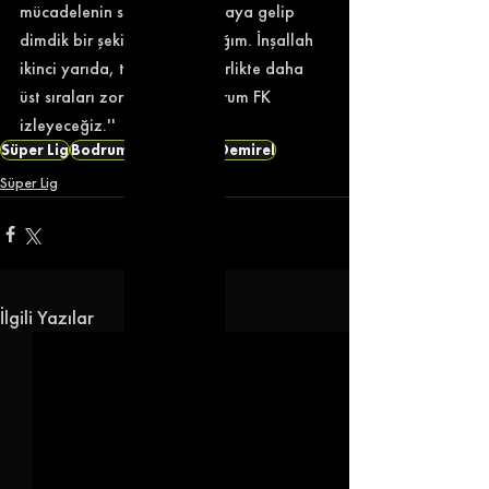
mücadelenin sonrasında buraya gelip 
dimdik bir şekilde konuşacağım. İnşallah 
ikinci yarıda, transferlerle birlikte daha 
üst sıraları zorlayan bir Bodrum FK 
izleyeceğiz.''
Süper Lig
Bodrumspor
Volkan Demirel
Süper Lig
İlgili Yazılar