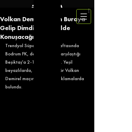
Volkan Demirel: ''Ben Buraya
Gelip Dimdik Bir Şekilde
Konuşacağım!''
Trendyol Süper Lig'in 19. haftasında 
Bodrum FK, deplasmanda karşılaştığı 
Beşiktaş'a 2-1 mağlup oldu. Yeşil 
beyazlılarda, teknik direktör Volkan 
Demirel maçın ardından açıklamalarda 
bulundu. 