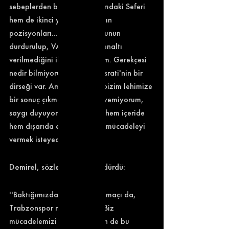
sebeplerden biri. Hem ilk yarıdaki Seferi 
hem de ikinci yarıda Taylan'ın 
pozisyonları... Ben, akan oyunun 
durdurulup, VAR'a gidilip penaltı 
verilmediğini ilk defa gördüm. Gerekçesi 
nedir bilmiyorum. Sonra Musrati'nin bir 
dirseği var. Ama hiçbirinde bizim lehimize 
bir sonuç çıkmadı. Bir şey diyemiyorum, 
saygı duyuyorum. Ama ben hem içeride 
hem dışarıda elimden gelen mücadeleyi 
vermek isteyeceğim.'' 
Demirel, sözlerini şöyle sürdürdü: 
''Baktığımızda Galatasaray maçı da, 
Trabzonspor maçı da aynı. Biz 
mücadelemizi vereceğiz. Ben de bu 