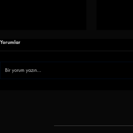
Yorumlar
Bir yorum yazın...
Göz-Göz'e Genç Golcü |
Gençlerbirl
Göztepe, Ibrahim Sabra'yı
Akkan'ı Ren
Transfer Etti