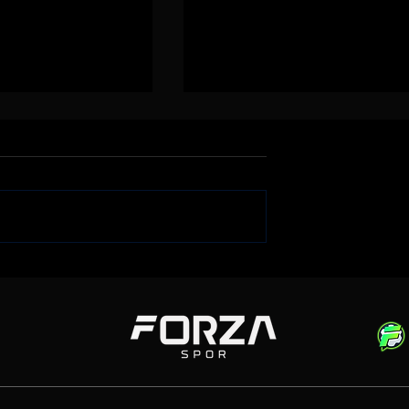
iği Gökhan
Emre Belözoğlu
klerine Bağladı
Antalyaspor'a Geri Döndü
''Geleceğimizi Birlikte
Yazalım''