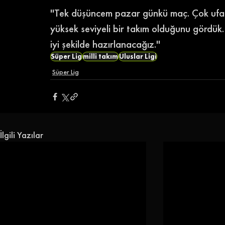
''Tek düşüncem pazar günkü maç. Çok ufak 
yüksek seviyeli bir takım olduğunu gördü
iyi şekilde hazırlanacağız.'' 
Süper Lig
milli takım
Uluslar Ligi
Süper Lig
İlgili Yazılar