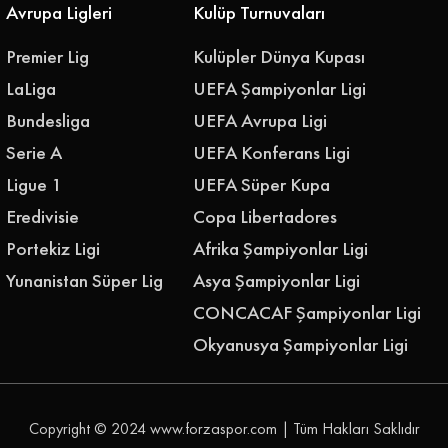
Avrupa Ligleri
Kulüp Turnuvaları
Premier Lig
Kulüpler Dünya Kupası
LaLiga
UEFA Şampiyonlar Ligi
Bundesliga
UEFA Avrupa Ligi
Serie A
UEFA Konferans Ligi
Ligue 1
UEFA Süper Kupa
Eredivisie
Copa Libertadores
Portekiz Ligi
Afrika Şampiyonlar Ligi
Yunanistan Süper Lig
Asya Şampiyonlar Ligi
CONCACAF Şampiyonlar Ligi
Okyanusya Şampiyonlar Ligi
Copyright © 2024
www.forzaspor.com
| Tüm Hakları Saklıdır