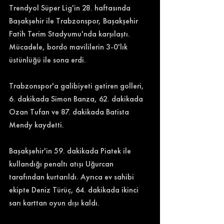
T
rendyol Sü
per Lig'in 28. haftasında 
Başakşehir ile Trabzonspor, Başakşehir 
Fatih Terim Stadyumu'nda karşılaştı. 
Mücadele, bordo mavililerin 3-0'lık 
üstünlüğü ile sona erdi. 
Trabzonspor'a galibiyeti getiren golleri, 
6. dakikada Simon Banza, 62. dakikada 
Ozan Tufan ve 87. dakikada Batista 
Mendy kaydetti. 
Başakşehir'in 59. dakikada Piatek ile 
kullandığı penaltı atışı Uğurcan 
tarafından kurtarıldı. Ayrıca ev sahibi 
ekipte Deniz Türüç, 64. dakikada ikinci 
sarı karttan oyun dışı kaldı. 