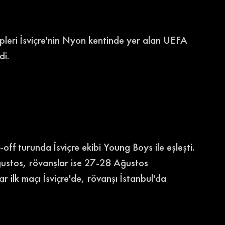
ipleri İsviçre'nin Nyon kentinde yer alan UEFA 
i. 
f turunda İsviçre ekibi Young Boys ile eşleşti. 
ğustos, rövanşlar ise 27-28 Ağustos 
ar ilk maçı İsviçre'de, rövanşı İstanbul'da 