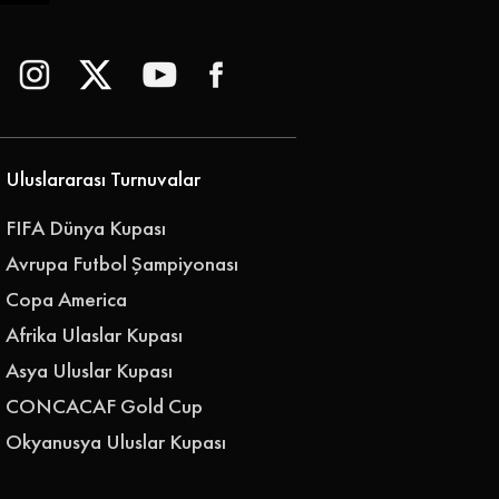
 |
Uluslararası Turnuvalar
FIFA Dünya Kupası
Avrupa Futbol Şampiyonası
Copa America
Afrika Ulaslar Kupası
Asya Uluslar Kupası
CONCACAF Gold Cup
Okyanusya Uluslar Kupası