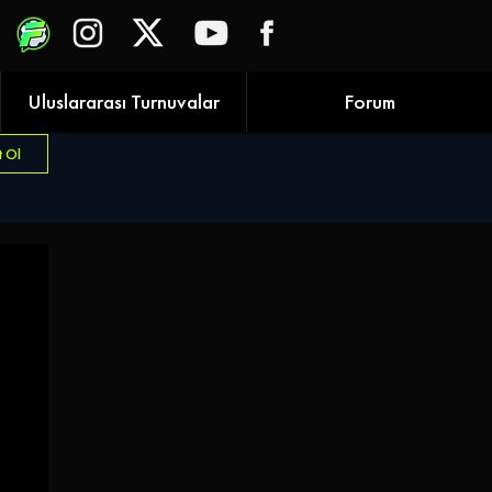
Uluslararası Turnuvalar
Forum
t Ol