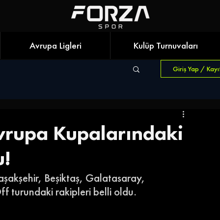
Avrupa Ligleri
Kulüp Turnuvaları
Giriş Yap / Kayı
Avrupa Kupalarındaki
u!
akşehir, Beşiktaş, Galatasaray, 
turundaki rakipleri belli oldu. 