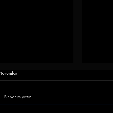
Yorumlar
Bir yorum yazın...
Göz-Göz'e Genç Golcü |
Gençlerbirl