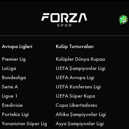
klerine Bağladı
Antalyaspor'a Geri Döndü
''Geleceğimizi Birlikte
Yazalım''
Avrupa Ligleri
Kulüp Turnuvaları
Premier Lig
Kulüpler Dünya Kupası
LaLiga
UEFA Şampiyonlar Ligi
Bundesliga
UEFA Avrupa Ligi
Serie A
UEFA Konferans Ligi
Ligue 1
UEFA Süper Kupa
Eredivisie
Copa Libertadores
Portekiz Ligi
Afrika Şampiyonlar Ligi
Yunanistan Süper Lig
Asya Şampiyonlar Ligi