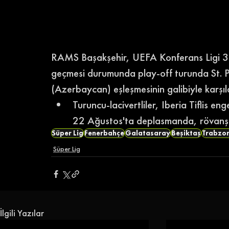
RAMS Başakşehir, UEFA Konferans Ligi 3. e
geçmesi durumunda play-off turunda St. Pa
(Azerbaycan) eşleşmesinin galibiyle karşıl
Turuncu-lacivertliler, Iberia Tiflis en
22 Ağustos'ta deplasmanda, rövanşı
Süper Lig
Fenerbahçe
Galatasaray
Beşiktaş
Trabzo
Süper Lig
İlgili Yazılar