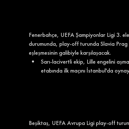
Fenerbahçe, UEFA Şampiyonlar Ligi 3. elem
durumunda, play-off turunda Slavia Prag (
eşleşmesinin galibiyle karşılaşacak. 
Sarı-lacivertli ekip, Lille engelini a
etabında ilk maçını İstanbul'da oyna
Beşiktaş, UEFA Avrupa Ligi play-off turund