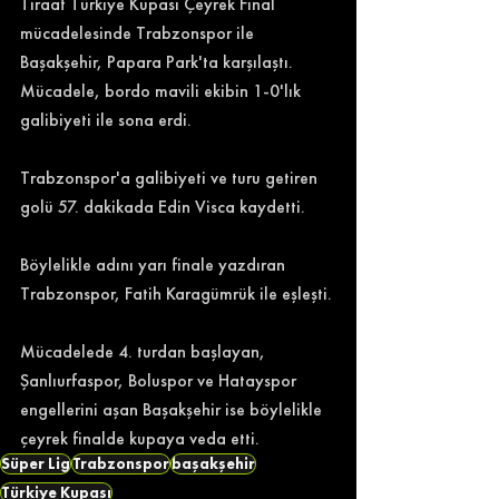
Tiraat Türkiye Kupası Çeyrek Final 
mücadelesinde Trabzonspor ile 
Başakşehir, Papara Park'ta karşılaştı. 
Mücadele, bordo mavili ekibin 1-0'lık 
galibiyeti ile sona erdi. 
Trabzonspor'a galibiyeti ve turu getiren 
golü 57. dakikada Edin Visca kaydetti. 
Böylelikle adını yarı finale yazdıran 
Trabzonspor, Fatih Karagümrük ile eşleşti. 
Mücadelede 4. turdan başlayan, 
Şanlıurfaspor, Boluspor ve Hatayspor 
engellerini aşan Başakşehir ise böylelikle 
çeyrek finalde kupaya veda etti. 
Süper Lig
Trabzonspor
başakşehir
Türkiye Kupası