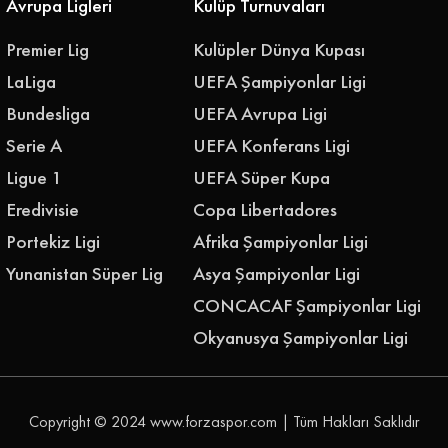
Avrupa Ligleri
Kulüp Turnuvaları
Premier Lig
Kulüpler Dünya Kupası
LaLiga
UEFA Şampiyonlar Ligi
Bundesliga
UEFA Avrupa Ligi
Serie A
UEFA Konferans Ligi
Ligue 1
UEFA Süper Kupa
Eredivisie
Copa Libertadores
Portekiz Ligi
Afrika Şampiyonlar Ligi
Yunanistan Süper Lig
Asya Şampiyonlar Ligi
CONCACAF Şampiyonlar Ligi
Okyanusya Şampiyonlar Ligi
Copyright © 2024
www.forzaspor.com
| Tüm Hakları Saklıdır