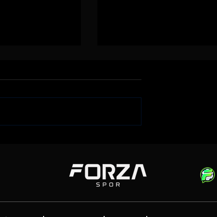
Genç Golcü |
Gençlerbirliği Gökhan
rahim Sabra'yı
Akkan'ı Renklerine Bağladı
i