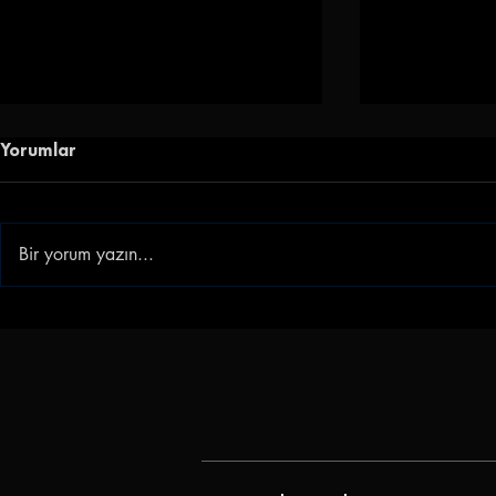
Yorumlar
Bir yorum yazın...
Göztepe Janderson'u
Göz-Göz'e 
Kadrosuna Kattı
Göztepe, Ib
Transfer Ett