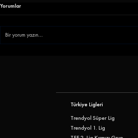
Yorumlar
Bir yorum yazın...
Göz-Göz'e Genç Golcü |
Gençlerbirl
Göztepe, Ibrahim Sabra'yı
Akkan'ı Ren
Transfer Etti
Türkiye Ligleri
Trendyol Süper Lig
Trendyol 1. Lig
TFF 2. Lig Kırmızı Grup