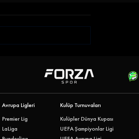
iği Gökhan
Emre Belözoğlu
klerine Bağladı
Antalyaspor'a Geri Döndü
''Geleceğimizi Birlikte
Yazalım''
Avrupa Ligleri
Kulüp Turnuvaları
Premier Lig
Kulüpler Dünya Kupası
LaLiga
UEFA Şampiyonlar Ligi
Bundesliga
UEFA Avrupa Ligi