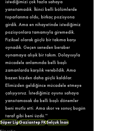
istediğimizi çok fazla sahaya 
yansıtamadık. İkinci belli bölümlerde 
toparlanma oldu, birkaç pozisyona 
girdik. Ama en nihayetinde istediğimiz 
pozisyonlara tamamıyla giremedik. 
Fiziksel olarak güçlü bir takıma karşı 
oynadık. Geçen seneden beraber 
oynamaya alışık bir takım. Dolayısıyla 
mücadele anlamında belli başlı 
zamanlarda karşılık verebildik. Ama 
bazen bizden daha güçlü kaldılar. 
Elimizden geldiğince mücadele etmeye 
çalışıyoruz. İstediğimiz oyunu sahaya 
yansıtamasak da belli başlı dönemler 
beni mutlu etti. Ama skor ve sonuç bugün 
taraf gibi beni üzdü.''
Süper Lig
Gaziantep FK
Selçuk İnan