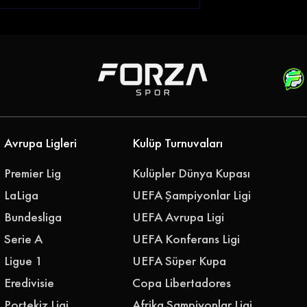
Genç Golcü |
Gençlerbirliği Gökhan
rahim Sabra'yı
Akkan'ı Renklerine Bağladı
i
Avrupa Ligleri
Kulüp Turnuvaları
Premier Lig
Kulüpler Dünya Kupası
LaLiga
UEFA Şampiyonlar Ligi
Bundesliga
UEFA Avrupa Ligi
Serie A
UEFA Konferans Ligi
Ligue 1
UEFA Süper Kupa
Eredivisie
Copa Libertadores
Portekiz Ligi
Afrika Şampiyonlar Ligi