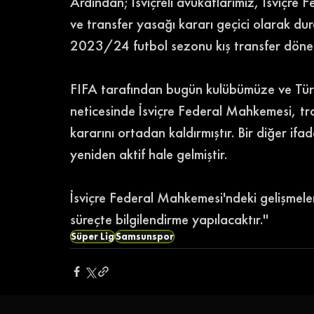
Ardından; İsviçreli avukatlarımız, İsviçr
ve transfer yasağı kararı geçici olarak d
2023/24 futbol sezonu kış transfer döne
FIFA tarafından bugün kulübümüze ve Tür
neticesinde İsviçre Federal Mahkemesi, tra
kararını ortadan kaldırmıştır. Bir diğer ifa
yeniden aktif hale gelmiştir. 
İsviçre Federal Mahkemesi'ndeki gelişmeler
süreçte bilgilendirme yapılacaktır.'' 
Süper Lig
Samsunspor