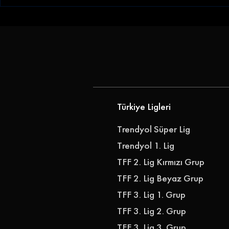
Göztepe Janderson'u
Göz-Göz'e 
Kadrosuna Kattı
Göztepe, Ib
Transfer Ett
Türkiye Ligleri
Trendyol Süper Lig
Trendyol 1. Lig
TFF 2. Lig Kırmızı Grup
TFF 2. Lig Beyaz Grup
TFF 3. Lig 1. Grup
TFF 3. Lig 2. Grup
TFF 3. Lig 3. Grup