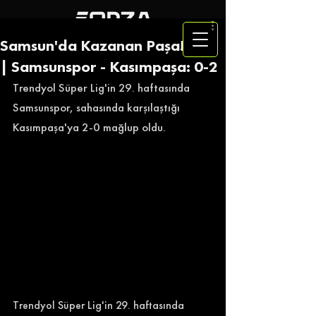
Samsun'da Kazanan Paşa!
| Samsunspor - Kasımpaşa: 0-2
Trendyol Süper Lig'in 29. haftasında 
Samsunspor, sahasında karşılaştığı 
Kasımpaşa'ya 2-0 mağlup oldu. 
Trendyol Süper Lig'in 29. haftasında 