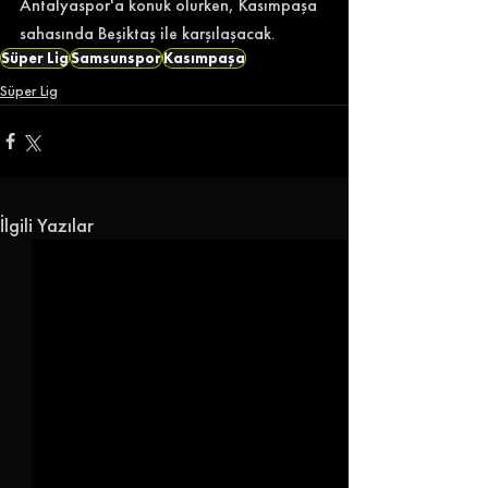
Antalyaspor'a konuk olurken, Kasımpaşa 
sahasında Beşiktaş ile karşılaşacak. 
Süper Lig
Samsunspor
Kasımpaşa
Süper Lig
İlgili Yazılar