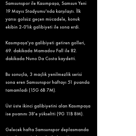
Samsunspor ile Kasımpaşa, Samsun Yeni 
19 Mayıs Stadyumu'nda karşılaştı. İlk 
yarısı golsüz geçen mücadele, konuk 
ekibin 2-0'lık galibiyeti ile sona erdi. 
Kasımpaşa'ya galibiyeti getiren golleri, 
69. dakikada Mamadou Fall ile 82. 
dakikada Nuno Da Costa kaydetti. 
Bu sonuçla, 3 maçlık yenilmezlik serisi 
sona eren Samsunspor haftayı 51 puanda 
tamamladı (15G 6B 7M). 
Üst üste ikinci galibiyetini alan Kasımpaşa 
ise puanını 38'e yükseltti (9G 11B 8M). 
Gelecek hafta Samsunspor deplasmanda 