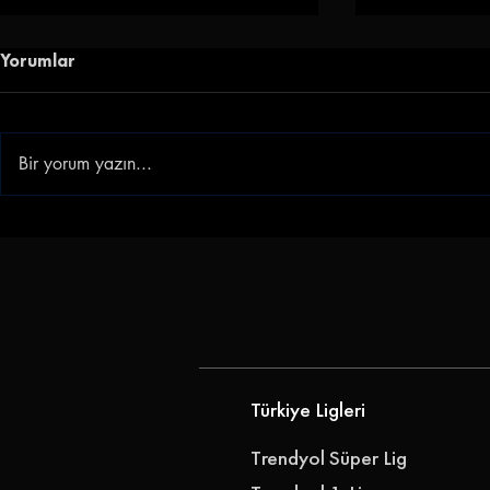
Yorumlar
Bir yorum yazın...
Göz-Göz'e Genç Golcü |
Gençlerbirl
Göztepe, Ibrahim Sabra'yı
Akkan'ı Ren
Transfer Etti
Türkiye Ligleri
Trendyol Süper Lig