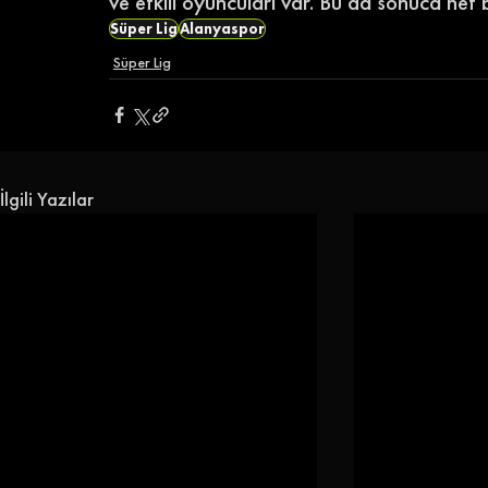
ve etkili oyuncuları var. Bu da sonuca net bir
Süper Lig
Alanyaspor
Süper Lig
İlgili Yazılar