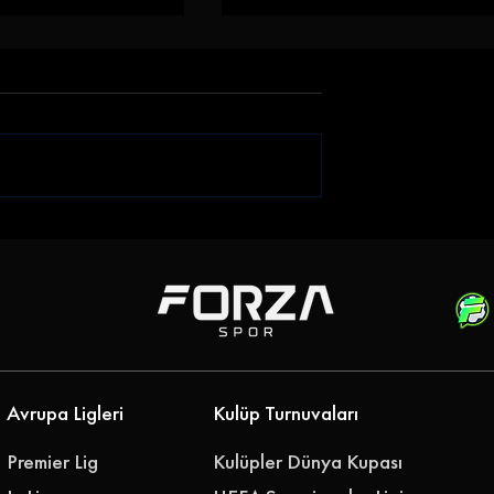
iği Gökhan
Emre Belözoğlu
klerine Bağladı
Antalyaspor'a Geri Döndü
''Geleceğimizi Birlikte
Yazalım''
Avrupa Ligleri
Kulüp Turnuvaları
Premier Lig
Kulüpler Dünya Kupası