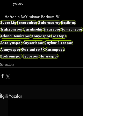
yaşadı. 
Haftanın BAY takımı: Bodrum FK  
Süper Lig
Fenerbahçe
Galatasaray
Beşiktaş
Trabzonspor
başakşehir
Sivasspor
Samsunspor
Adana Demirspor
Konyaspor
Göztepe
Antalyaspor
Kayserispor
Çaykur Rizespor
Alanyaspor
Gaziantep FK
Kasımpaşa
Bodrumspor
Eyüpspor
Hatayspor
Süper Lig
İlgili Yazılar