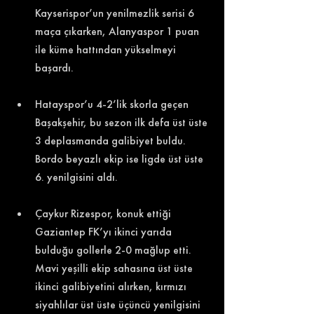
Kayserispor’un yenilmezlik serisi 6 
maça çıkarken, Alanyaspor 1 puan 
ile küme hattından yükselmeyi 
başardı. 
Hatayspor’u 4-2’lik skorla geçen 
Başakşehir, bu sezon ilk defa üst üste 
3 deplasmanda galibiyet buldu. 
Bordo beyazlı ekip ise ligde üst üste 
6. yenilgisini aldı. 
Çaykur Rizespor, konuk ettiği 
Gaziantep FK’yı ikinci yarıda 
bulduğu gollerle 2-0 mağlup etti. 
Mavi yeşilli ekip sahasına üst üste 
ikinci galibiyetini alırken, kırmızı 
siyahlılar üst üste üçüncü yenilgisini 