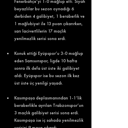
Fenerbahçe’yi 1-0 mağlup etti. Siyah 
beyazlılar bu sezon oynadığı 6 
derbiden 4 galibiyet, 1 beraberlik ve 
1 mağlubiyet ile 13 puan çıkarırken, 
sarı lacivertlilerin 17 maçlık 
yenilmezlik serisi sona erdi. 
Konuk ettiği Eyüpspor’u 3-0 mağlup 
eden Samsunspor, ligde 10 hafta 
sonra ilk defa üst üste iki galibiyet 
aldı. Eyüpspor ise bu sezon ilk kez 
üst üste üç yenilgi yaşadı. 
Kasımpaşa deplasmanından 1-1’lik 
beraberlikle ayrılan Trabzonspor’un 
3 maçlık galibiyet serisi sona erdi. 
Kasımpaşa ise iç sahada yenilmezlik 
serisini 9 maça çıkardı. 