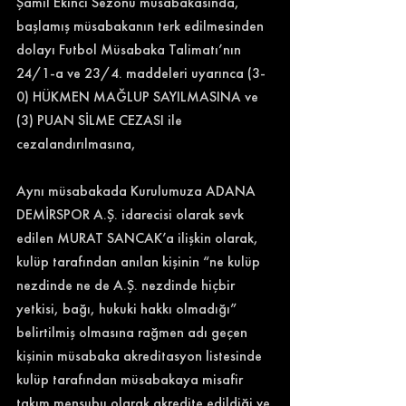
Şamil Ekinci Sezonu müsabakasında, 
başlamış müsabakanın terk edilmesinden 
dolayı Futbol Müsabaka Talimatı’nın 
24/1-a ve 23/4. maddeleri uyarınca (3-
0) HÜKMEN MAĞLUP SAYILMASINA ve 
(3) PUAN SİLME CEZASI ile 
cezalandırılmasına,
Aynı müsabakada Kurulumuza ADANA 
DEMİRSPOR A.Ş. idarecisi olarak sevk 
edilen MURAT SANCAK’a ilişkin olarak, 
kulüp tarafından anılan kişinin “ne kulüp 
nezdinde ne de A.Ş. nezdinde hiçbir 
yetkisi, bağı, hukuki hakkı olmadığı” 
belirtilmiş olmasına rağmen adı geçen 
kişinin müsabaka akreditasyon listesinde 
kulüp tarafından müsabakaya misafir 
takım mensubu olarak akredite edildiği ve 