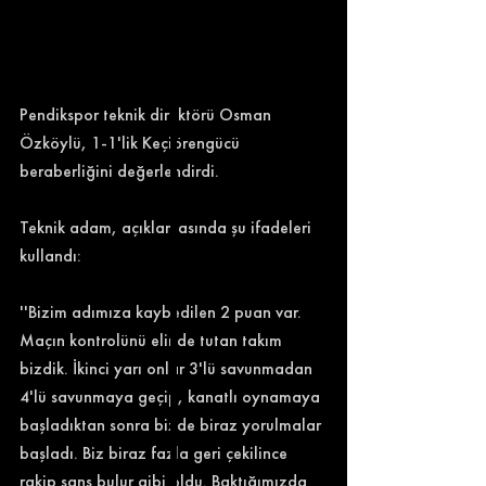
Pendikspor teknik direktörü Osman 
Özköylü, 1-1'lik Keçiörengücü 
beraberliğini değerlendirdi. 
Teknik adam, açıklamasında şu ifadeleri 
kullandı: 
''Bizim adımıza kaybedilen 2 puan var. 
Maçın kontrolünü elinde tutan takım 
bizdik. İkinci yarı onlar 3'lü savunmadan 
4'lü savunmaya geçip, kanatlı oynamaya 
başladıktan sonra bizde biraz yorulmalar 
başladı. Biz biraz fazla geri çekilince 
rakip şans bulur gibi oldu. Baktığımızda 