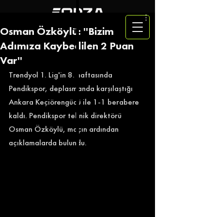
Osman Özköylü: ''Bizim
Adımıza Kaybedilen 2 Puan
Var''
Trendyol 1. Lig'in 8. haftasında 
Pendikspor, deplasmanda karşılaştığı 
Ankara Keçiörengücü ile 1-1 berabere 
kaldı. Pendikspor teknik direktörü 
Osman Özköylü, maçın ardından 
açıklamalarda bulundu. 