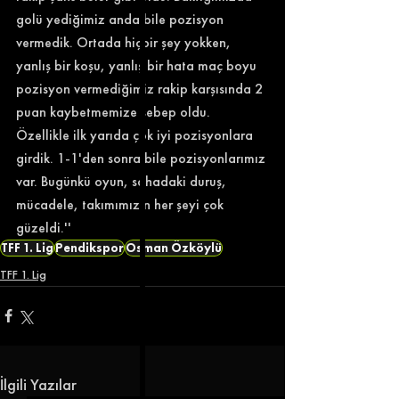
golü yediğimiz anda bile pozisyon 
vermedik. Ortada hiçbir şey yokken, 
yanlış bir koşu, yanlış bir hata maç boyu 
pozisyon vermediğimiz rakip karşısında 2 
puan kaybetmemize sebep oldu. 
Özellikle ilk yarıda çok iyi pozisyonlara 
girdik. 1-1'den sonra bile pozisyonlarımız 
var. Bugünkü oyun, sahadaki duruş, 
mücadele, takımımızın her şeyi çok 
güzeldi.''
TFF 1. Lig
Pendikspor
Osman Özköylü
TFF 1. Lig
İlgili Yazılar