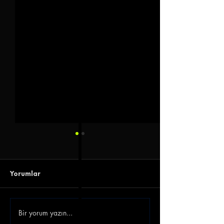
Yorumlar
Bir yorum yazın...
Bandırmaspor Dieumerci
Hüseyin Eroğlu: