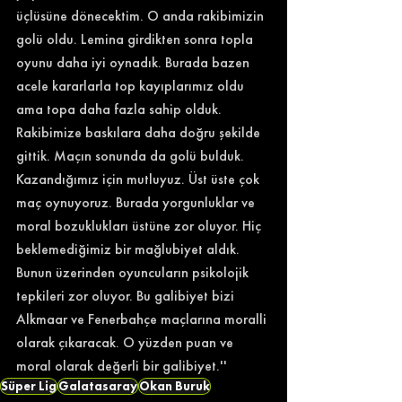
üçlüsüne dönecektim. O anda rakibimizin 
golü oldu. Lemina girdikten sonra topla 
oyunu daha iyi oynadık. Burada bazen 
acele kararlarla top kayıplarımız oldu 
ama topa daha fazla sahip olduk. 
Rakibimize baskılara daha doğru şekilde 
gittik. Maçın sonunda da golü bulduk. 
Kazandığımız için mutluyuz. Üst üste çok 
maç oynuyoruz. Burada yorgunluklar ve 
moral bozuklukları üstüne zor oluyor. Hiç 
beklemediğimiz bir mağlubiyet aldık. 
Bunun üzerinden oyuncuların psikolojik 
tepkileri zor oluyor. Bu galibiyet bizi 
Alkmaar ve Fenerbahçe maçlarına moralli 
olarak çıkaracak. O yüzden puan ve 
moral olarak değerli bir galibiyet.'' 
Süper Lig
Galatasaray
Okan Buruk