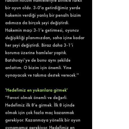
rakibin hücum hamleleriyle birlikte farklı 
bir oyun oldu. 3-0’a getirdiğimiz yerde 
hakemin verdiği yanlış bir penaltı bizim 
adımıza da birçok şeyi değiştirdi. 
Hakemin maçı 3-1’e getirmesi, oyuncu 
değişikliği planımızdan, saha içine kadar 
her şeyi değiştirdi. Biraz daha 3-1’i 
koruma üzerine hamleler yaptık. 
Batshuayi’ye de bunu aynı şekilde 
anlattım. O bizim için önemli. Yine 
oynayacak ve takıma destek verecek.''  
'Hedefimiz en yukarılara gitmek' 
''Favori olmak önemli ve değerli. 
Hedefimiz ilk 8’e girmek. İlk 8 içinde 
olmak için çok fazla maç kazanmak 
gerekiyor. Kazanmaya yönelik bir oyun 
oynamamız gerekiyor. Hedefimiz en 