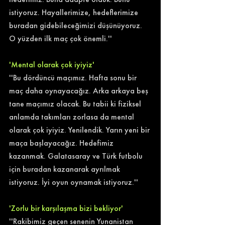
istiyoruz. Hayallerimize, hedeflerimize 
buradan gidebileceğimizi düşünüyoruz. 
O yüzden ilk maç çok önemli.'' 
'Mental olarak çok iyiyiz'
''Bu dördüncü maçımız. Hafta sonu bir 
maç daha oynayacağız. Arka arkaya beş 
tane maçımız olacak. Bu tabii ki fiziksel 
anlamda takımları zorlasa da mental 
olarak çok iyiyiz. Yenilendik. Yarın yeni bir 
maça başlayacağız. Hedefimiz 
kazanmak. Galatasaray ve Türk futbolu 
için buradan kazanarak ayrılmak 
istiyoruz. İyi oyun oynamak istiyoruz.'' 
'Zorlu bir karşılaşma bizi bekliyor'
''Rakibimiz geçen senenin Yunanistan 