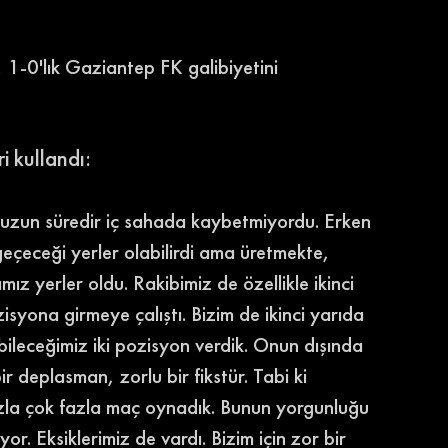
1-0'lık Gaziantep FK galibiyetini 
 kullandı: 
uzun süredir iç sahada kaybetmiyordu. Erken 
eçeceği yerler olabilirdi ama üretmekte, 
z yerler oldu. Rakibimiz de özellikle ikinci 
zisyona girmeye çalıştı. Bizim de ikinci yarıda 
bileceğimiz iki pozisyon verdik. Onun dışında 
r deplasman, zorlu bir fikstür. Tabi ki 
ızla çok fazla maç oynadık. Bunun yorgunluğu 
or. Eksiklerimiz de vardı. Bizim için zor bir 