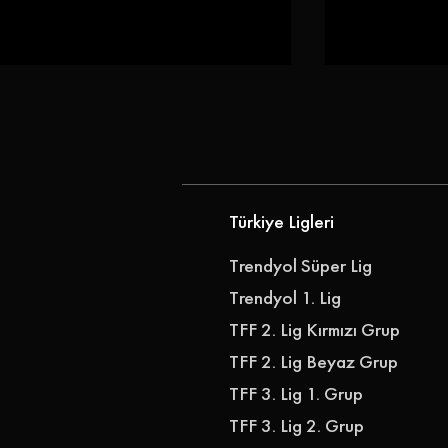
Türkiye Ligleri
Göz-Göz'e Genç Golcü |
Gençlerbirl
Trendyol Süper Lig
Göztepe, Ibrahim Sabra'yı
Akkan'ı Ren
Trendyol 1. Lig
Transfer Etti
TFF 2. Lig Kırmızı Grup
TFF 2. Lig Beyaz Grup
TFF 3. Lig 1. Grup
TFF 3. Lig 2. Grup