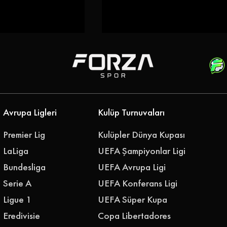
Avrupa Ligleri
Kulüp Turnuvaları
iği Gökhan
Emre Belözoğlu
Premier Lig
Kulüpler Dünya Kupası
klerine Bağladı
Antalyaspor'a Geri Döndü
LaLiga
UEFA Şampiyonlar Ligi
''Geleceğimizi Birlikte
Bundesliga
UEFA Avrupa Ligi
Yazalım''
Serie A
UEFA Konferans Ligi
Ligue 1
UEFA Süper Kupa
Eredivisie
Copa Libertadores