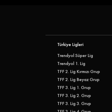
Göz-Göz'e Genç Golcü |
Gençlerbirl
Göztepe, Ibrahim Sabra'yı
Akkan'ı Ren
Transfer Etti
Türkiye Ligleri
Trendyol Süper Lig
Trendyol 1. Lig
TFF 2. Lig Kırmızı Grup
TFF 2. Lig Beyaz Grup
TFF 3. Lig 1. Grup
TFF 3. Lig 2. Grup
TFF 3. Lig 3. Grup
TFF 3. Lig 4. Grup