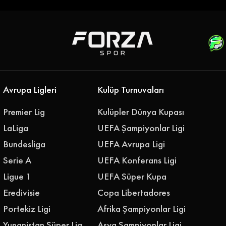
iği Gökhan
Emre Belözoğlu
klerine Bağladı
Antalyaspor'a Geri Döndü
''Geleceğimizi Birlikte
Yazalım''
Avrupa Ligleri
Kulüp Turnuvaları
Premier Lig
Kulüpler Dünya Kupası
LaLiga
UEFA Şampiyonlar Ligi
Bundesliga
UEFA Avrupa Ligi
Serie A
UEFA Konferans Ligi
Ligue 1
UEFA Süper Kupa
Eredivisie
Copa Libertadores
Portekiz Ligi
Afrika Şampiyonlar Ligi
Yunanistan Süper Lig
Asya Şampiyonlar Ligi