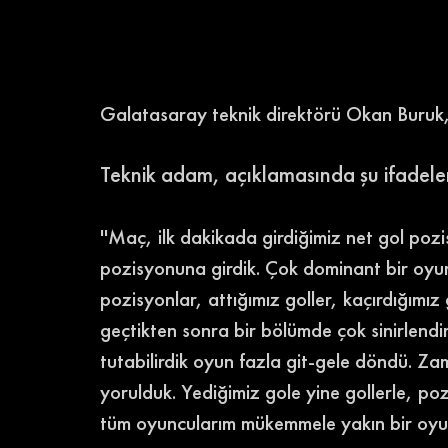
Galatasaray teknik direktörü Okan Buruk, 
Teknik adam, açıklamasında şu ifadeleri
''Maç, ilk dakikada girdiğimiz net gol poz
pozisyonuna girdik. Çok dominant bir oyun 
pozisyonlar, attığımız goller, kaçırdığımız
geçtikten sonra bir bölümde çok sinirlend
tutabilirdik oyun fazla git-gele döndü. Z
yorulduk. Yediğimiz gole yine gollerle, po
tüm oyuncularım mükemmele yakın bir oyun