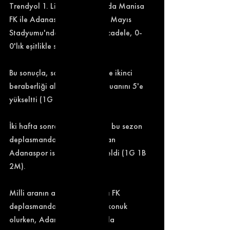
Trendyol 1. Lig'in 4. haftasında Manisa 
FK ile Adanaspor, Manisa 19 Mayıs 
Stadyumu'nda karşılaştı. Mücadele, 0-
0'lık eşitlikle sona erdi. 
Bu sonuçla, sahasında üst üste ikinci 
beraberliği alan Manisa FK puanını 5'e 
yükseltti (1G 1M 2B). 
İki hafta sonra puan bulan ve bu sezon 
deplasmandan ilk puanını alan 
Adanaspor ise 4 puana yükseldi (1G 1B 
2M). 
Milli aranın ardından Manisa FK 
deplasmanda Kocaelispor'a konuk 
olurken, Adanaspor sahasında 