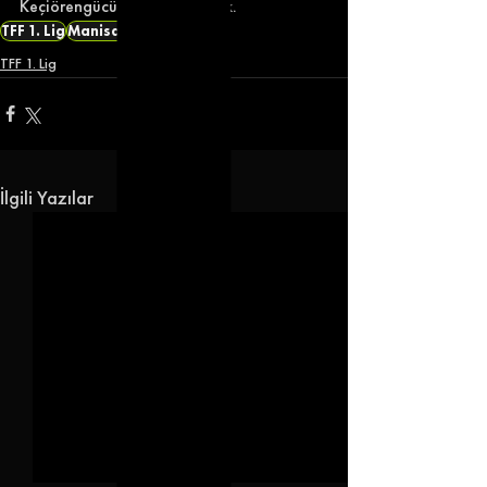
Keçiörengücü ile karşılaşacak. 
TFF 1. Lig
Manisa FK
Adanaspor
TFF 1. Lig
İlgili Yazılar