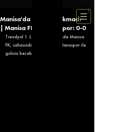
Manisa'da Gol Sesi Çıkmadı
| Manisa FK - Adanaspor: 0-0
Trendyol 1. Lig'in 4. haftasında Manisa 
FK, sahasında karşılaştığı Adanaspor ile 
golsüz berabere kaldı. 