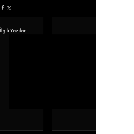
İlgili Yazılar