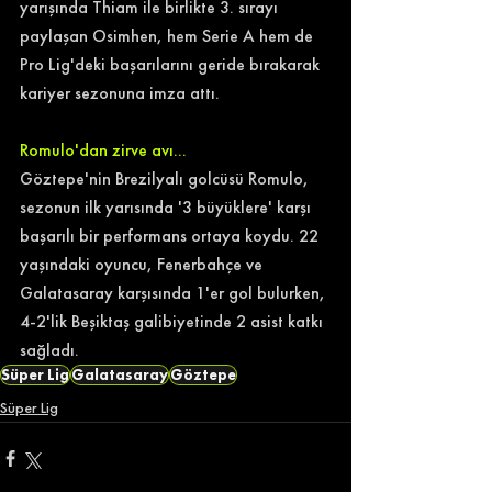
yarışında Thiam ile birlikte 3. sırayı 
paylaşan Osimhen, hem Serie A hem de 
Pro Lig'deki başarılarını geride bırakarak 
kariyer sezonuna imza attı. 
Romulo'dan zirve avı...
Göztepe'nin Brezilyalı golcüsü Romulo, 
sezonun ilk yarısında '3 büyüklere' karşı 
başarılı bir performans ortaya koydu. 22 
yaşındaki oyuncu, Fenerbahçe ve 
Galatasaray karşısında 1'er gol bulurken, 
4-2'lik Beşiktaş galibiyetinde 2 asist katkı 
sağladı. 
Süper Lig
Galatasaray
Göztepe
Süper Lig