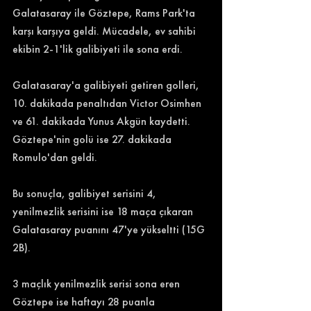
Galatasaray ile Göztepe, Rams Park'ta 
karşı karşıya geldi. Mücadele, ev sahibi 
ekibin 2-1'lik galibiyeti ile sona erdi. 
Galatasaray'a galibiyeti getiren golleri, 
10. dakikada penaltıdan Victor Osimhen 
ve 61. dakikada Yunus Akgün kaydetti. 
Göztepe'nin golü ise 27. dakikada 
Romulo'dan geldi. 
Bu sonuçla, galibiyet serisini 4, 
yenilmezlik serisini ise 18 maça çıkaran 
Galatasaray puanını 47'ye yükseltti (15G 
2B). 
3 maçlık yenilmezlik serisi sona eren 
Göztepe ise haftayı 28 puanla 