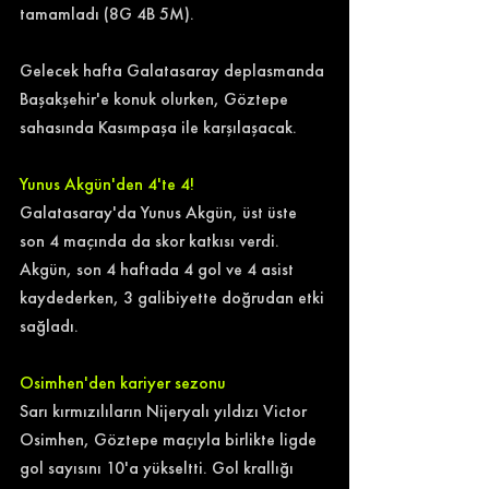
tamamladı (8G 4B 5M). 
Gelecek hafta Galatasaray deplasmanda 
Başakşehir'e konuk olurken, Göztepe 
sahasında Kasımpaşa ile karşılaşacak. 
Yunus Akgün'den 4'te 4!
Galatasaray'da Yunus Akgün, üst üste 
son 4 maçında da skor katkısı verdi. 
Akgün, son 4 haftada 4 gol ve 4 asist 
kaydederken, 3 galibiyette doğrudan etki 
sağladı. 
Osimhen'den kariyer sezonu
Sarı kırmızılıların Nijeryalı yıldızı Victor 
Osimhen, Göztepe maçıyla birlikte ligde 
gol sayısını 10'a yükseltti. Gol krallığı 