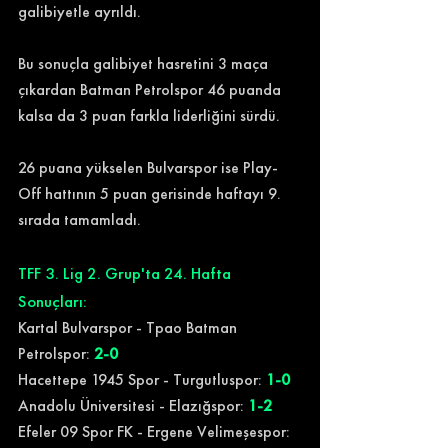
galibiyetle ayrıldı.
Bu sonuçla galibiyet hasretini 3 maça 
çıkardan Batman Petrolspor 46 puanda 
kalsa da 3 puan farkla liderliğini sürdü.
26 puana yükselen Bulvarspor ise Play-
Off hattının 5 puan gerisinde haftayı 9. 
sırada tamamladı.
TFF 3. Lig 2. Grup'ta 24. Hafta 
Sonuçları:
Kartal Bulvarspor - Tpao Batman 
Petrolspor: 
2-0
Hacettepe 1945 Spor - Turgutluspor: 
1-0
Anadolu Üniversitesi - Elazığspor: 
1-2
Efeler 09 Spor FK - Ergene Velimeşespor: 