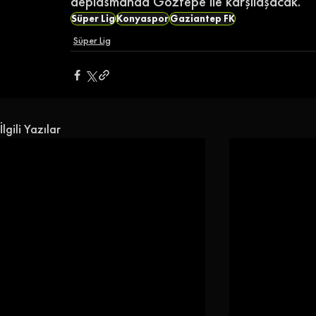
deplasmanda Göztepe ile karşılaşacak.  
Süper Lig
Konyaspor
Gaziantep FK
Süper Lig
İlgili Yazılar