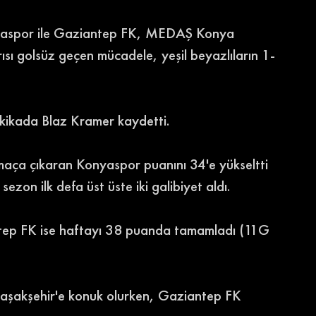
nyaspor ile Gaziantep FK, MEDAŞ Konya 
rısı golsüz geçen mücadele, yeşil beyazlıların 1-
akikada Blaz Kramer kaydetti. 
 maça çıkaran Konyaspor puanını 34'e yükseltti 
zon ilk defa üst üste iki galibiyet aldı. 
antep FK ise haftayı 38 puanda tamamladı (11G 
şakşehir'e konuk olurken, Gaziantep FK 