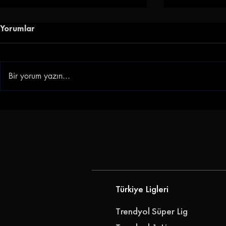
Yorumlar
Bir yorum yazın...
Göz-Göz'e Genç Golcü |
Gençlerbirl
Göztepe, Ibrahim Sabra'yı
Akkan'ı Ren
Transfer Etti
Türkiye Ligleri
Trendyol Süper Lig