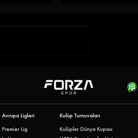
iği Gökhan
Emre Belözoğlu
klerine Bağladı
Antalyaspor'a Geri Döndü
''Geleceğimizi Birlikte
Yazalım''
Avrupa Ligleri
Kulüp Turnuvaları
Premier Lig
Kulüpler Dünya Kupası