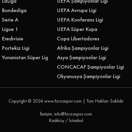
LaLiga
UEFA Şampiyonlar Ligi
Bundesliga
UEFA Avrupa Ligi
Serie A
UEFA Konferans Ligi
Ligue 1
UEFA Süper Kupa
Eredivisie
Copa Libertadores
Portekiz Ligi
Afrika Şampiyonlar Ligi
Yunanistan Süper Lig
Asya Şampiyonlar Ligi
CONCACAF Şampiyonlar Ligi
Okyanusya Şampiyonlar Ligi
Copyright © 2024
www.forzaspor.com
| Tüm Hakları Saklıdır
İletişim: info@forzaspor.com
Kadıköy / İstanbul