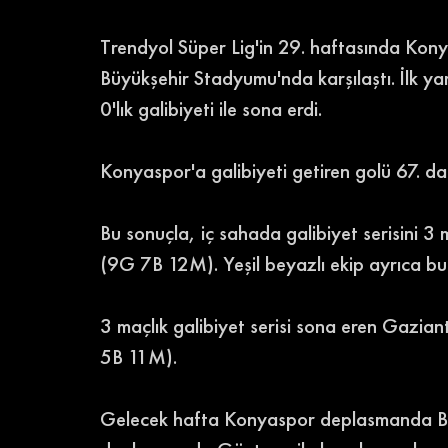
Trendyol Süper Lig'in 29. haftasında Ko
Büyükşehir Stadyumu'nda karşılaştı. İlk ya
0'lık galibiyeti ile sona erdi. 
Konyaspor'a galibiyeti getiren golü 67. d
Bu sonuçla, iç sahada galibiyet serisini 3
(9G 7B 12M). Yeşil beyazlı ekip ayrıca bu se
3 maçlık galibiyet serisi sona eren Gazi
5B 11M). 
Gelecek hafta Konyaspor deplasmanda Ba