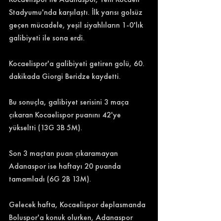
Stadyumu'nda karşılaştı. İlk yarısı golsüz 
geçen mücadele, yeşil siyahlıların 1-0'lık 
galibiyeti ile sona erdi. 
Kocaelispor'a galibiyeti getiren golü, 60. 
dakikada Giorgi Beridze kaydetti. 
Bu sonuçla, galibiyet serisini 3 maça 
çıkaran Kocaelispor puanını 42'ye 
yükseltti (13G 3B 5M). 
Son 3 maçtan puan çıkaramayan 
Adanaspor ise haftayı 20 puanda 
tamamladı (6G 2B 13M). 
Gelecek hafta, Kocaelispor deplasmanda 
Boluspor'a konuk olurken, Adanaspor 