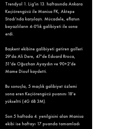
Trendyol 1. Lig'in 13. haftasında Ankara 
Keçiörengücü ile Manisa FK, Aktepe 
Stadı'nda karşılaştı. Mücadele, eflatun 
beyazlıların 4-0'lık galibiyeti ile sona 
erdi. 
Başkent ekibine galibiyeti getiren golleri 
29'da Ali Dere, 47'de Eduard Rroca, 
51'de Oğuzhan Ayaydın ve 90+2'de 
Mame Diouf kaydetti. 
Bu sonuçla, 5 maçlık galibiyet özlemi 
sona eren Keçiörengücü puanını 18'e 
yükseltti (4G 6B 3M). 
Son 5 haftada 4. yenilgisini alan Manisa 
ekibi ise haftayı 17 puanda tamamladı 