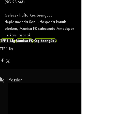
(5G 2B 6M). 
Gelecek hafta Keçiörengücü 
deplasmanda Şanlıurfaspor'a konuk 
olurken, Manisa FK sahasında Amedspor 
ile karşılaşacak. 
TFF 1. Lig
Manisa FK
Keçiörengücü
TFF 1. Lig
İlgili Yazılar