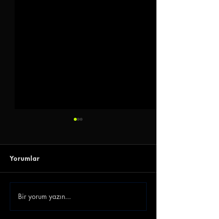
Yorumlar
Bir yorum yazın...
Gençlerbirliği Gökhan
Emre Belözoğlu
Akkan'ı Renklerine
Antalyaspor'a 