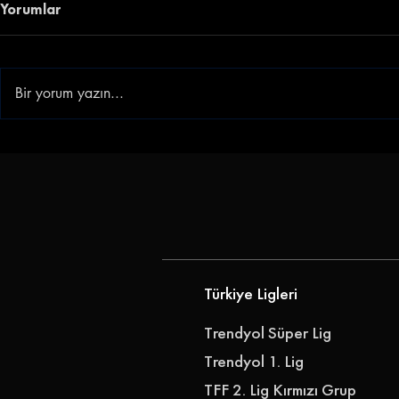
Yorumlar
Bir yorum yazın...
Göz-Göz'e Genç Golcü |
Gençlerbirl
Göztepe, Ibrahim Sabra'yı
Akkan'ı Ren
Transfer Etti
Türkiye Ligleri
Trendyol Süper Lig
Trendyol 1. Lig
TFF 2. Lig Kırmızı Grup