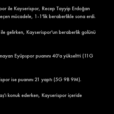
spor ile Kayserispor, Recep Tayyip Erdoğan 
geçen mücadele, 1-1'lik beraberlikle sona erdi. 
e gelirken, Kayserispor'un beraberlik golünü 
amayan Eyüpspor puanını 40'a yükseltti (11G 
rispor ise puanını 21 yaptı (5G 9B 9M). 
ş'ı konuk ederken, Kayserispor içeride 