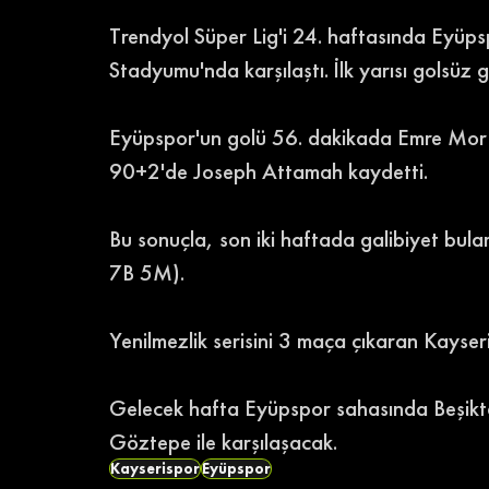
Trendyol Süper Lig'i 24. haftasında Eyüp
Stadyumu'nda karşılaştı. İlk yarısı golsüz 
Eyüpspor'un golü 56. dakikada Emre Mor il
90+2'de Joseph Attamah kaydetti. 
Bu sonuçla, son iki haftada galibiyet bul
7B 5M). 
Yenilmezlik serisini 3 maça çıkaran Kayse
Gelecek hafta Eyüpspor sahasında Beşikta
Göztepe ile karşılaşacak.  
Kayserispor
Eyüpspor