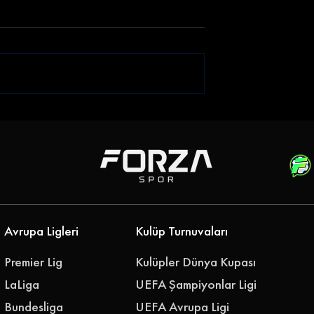
iği Gökhan
Emre Belözoğlu
klerine Bağladı
Antalyaspor'a Geri Döndü
''Geleceğimizi Birlikte
Yazalım''
Avrupa Ligleri
Kulüp Turnuvaları
Premier Lig
Kulüpler Dünya Kupası
LaLiga
UEFA Şampiyonlar Ligi
Bundesliga
UEFA Avrupa Ligi