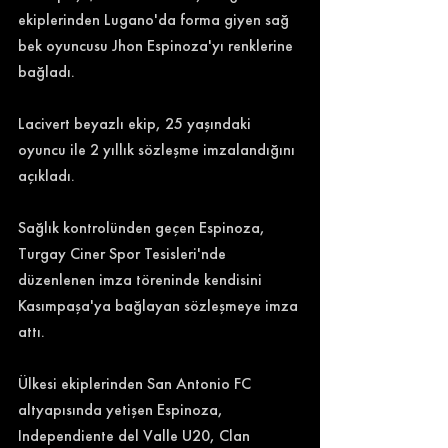
ekiplerinden Lugano'da forma giyen sağ 
bek oyuncusu Jhon Espinoza'yı renklerine 
bağladı. 
Lacivert beyazlı ekip, 25 yaşındaki 
oyuncu ile 2 yıllık sözleşme imzalandığını 
açıkladı. 
Sağlık kontrolünden geçen Espinoza, 
Turgay Ciner Spor Tesisleri'nde 
düzenlenen imza töreninde kendisini 
Kasımpaşa'ya bağlayan sözleşmeye imza 
attı. 
Ülkesi ekiplerinden San Antonio FC 
altyapısında yetişen Espinoza, 
Independiente del Valle U20, Clan 