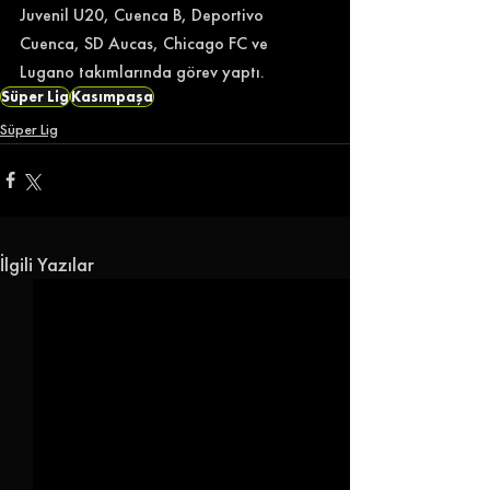
Juvenil U20, Cuenca B, Deportivo 
Cuenca, SD Aucas, Chicago FC ve 
Lugano takımlarında görev yaptı. 
Süper Lig
Kasımpaşa
Süper Lig
İlgili Yazılar