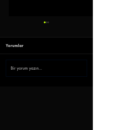
Yorumlar
Bir yorum yazın...
Gençlerbirliği Gökhan
Emre Belözoğlu
Akkan'ı Renklerine
Antalyaspor'a 
Bağladı
Döndü | ''Gelec
Birlikte Yazalım'