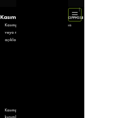
Kasımpaşa'dan Borç Açıklaması
Kasımpaşa Kulübü, herhangi bir şahıs 
veya mecraya borçlu olunmadığını 
açıkladı. 
Kasımpaşa, bankalara, kamu 
kurumlarına, özel kurumlara veya 