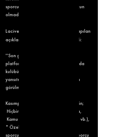
sporculara yönelik herhangi bir borcun 
olmadığını açıkladı. 
Lacivert beyazlı ekip tarafından yapılan 
açıklamada, şu ifadelere yer verildi: 
''Son günlerde bazı sosyal medya 
platformlarında ve yayın organlarında 
kulübümüz hakkında gerçeği 
yansıtmayan iddialar ortaya atıldığı 
görülmüştür. 
Kasımpaşa Sportif Faaliyetler A.Ş.’nin; 
 Hiçbir banka veya finans kuruluşuna, 
 Kamu kurumlarına (vergi, SGK Primi vb.), 
* Özel kurumlara, spor kulüplerine, 
sporcu ve menajerlere herhangi bir borcu 