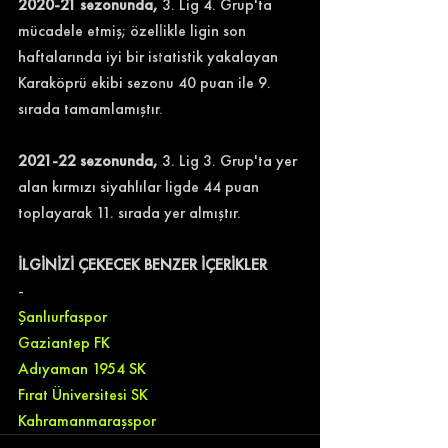
2020-21 sezonunda,
 3. Lig 4. Grup'ta 
mücadele etmiş; özellikle ligin son 
haftalarında iyi bir istatistik yakalayan 
Karaköprü ekibi sezonu 40 puan ile 9. 
sırada tamamlamıştır.
2021-22 sezonunda,
 3. Lig 3. Grup'ta yer 
alan kırmızı siyahlılar ligde 44 puan 
toplayarak 11. sırada yer almıştır.
İLGİNİZİ ÇEKECEK BENZER İÇERİKLER
-
Şanlıurfaspor
Gaziantep FK
Adıyaman 1954 SK
Fırat Üniversitesi SK
Kahramanmaraşspor