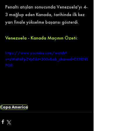
Penaltı atışları sonucunda Venezuela'yı 4-
3 mağlup eden Kanada, tarihinde 
ilk kez 
yarı finale yükselme başarısı gösterdi.
Venezuela - Kanada Maçının Özeti:
https://www.youtube.com/watch?
v=zWeH6FpZVpE&t=300s&ab_channel=EXXENS
POR
Copa America