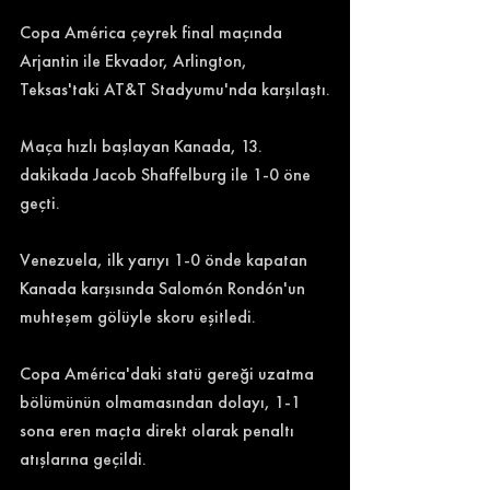
Copa América çeyrek final maçında 
Arjantin ile Ekvador, 
Arlington, 
Teksas
'taki 
AT&T
 Stadyumu'nda karşılaştı.
Maça hızlı başlayan Kanada, 13. 
dakikada Jacob Shaffelburg ile 1-0 öne 
geçti.
Venezuela, ilk yarıyı 1-0 önde kapatan 
Kanada karşısında Salomón Rondón'un 
muhteşem gölüyle skoru eşitledi.
Copa América'daki statü gereği uzatma 
bölümünün olmamasından dolayı, 1-1 
sona eren maçta direkt olarak penaltı 
atışlarına geçildi.