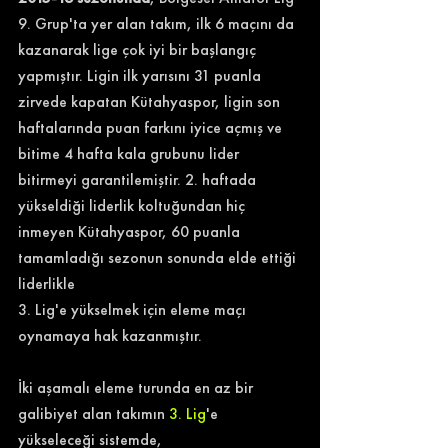
9. Grup'ta yer alan takım, ilk 6 maçını da 
kazanarak lige çok iyi bir başlangıç 
yapmıştır. Ligin ilk yarısını 31 puanla 
zirvede kapatan Kütahyaspor, ligin son 
haftalarında puan farkını iyice açmış ve 
bitime 4 hafta kala grubunu lider 
bitirmeyi garantilemiştir. 2. haftada 
yükseldiği liderlik koltuğundan hiç 
inmeyen Kütahyaspor, 60 puanla 
tamamladığı sezonun sonunda elde ettiği 
liderlikle 
3. Lig'e yükselmek için eleme maçı 
oynamaya hak kazanmıştır.
İki aşamalı eleme turunda en az bir 
galibiyet alan takımın 
3. Li
g
'e 
yükseleceği sistemde, 