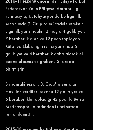
2010-11 sezonu
 öncesinde Türkiye Futbol 
Federasyonu'nun Bölgesel Amatör Lig'i 
kurmasıyla, Kütahyaspor da bu ligin ilk 
sezonunda 9. Grup'ta mücadele etmiştir. 
Ligin ilk yarısındaki 12 maçta 4 galibiyet, 
7 beraberlik alan ve 19 puan toplayan 
Kütahya Ekibi, ligin ikinci yarısında 6 
galibiyet ve 4 beraberlik daha alarak 41 
puana ulaşmış ve grubunu 3. sırada 
bitirmiştir. 
Bir sonraki sezon, 8. Grup'ta yer alan 
mavi lacivertliler, sezonu 12 galibiyet ve 
6 beraberlikle topladığı 42 puanla Bursa 
Merinosspor'un ardından ikinci sırada 
tamamlamıştır.
2015-16 sezonunda
, Bölgesel Amatör Lig 