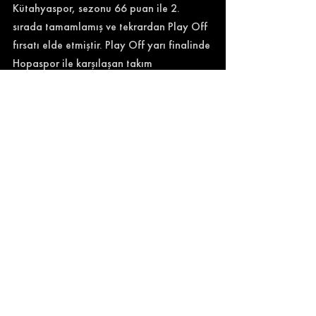
Kütahyaspor, sezonu 66 puan ile 2. 
sırada tamamlamış ve tekrardan Play Off 
fırsatı elde etmiştir. Play Off yarı finalinde 
Hopaspor ile karşılaşan takım 
deplasmanda 2-1 mağlup olmuş, evinde 
0-0 berabere kalarak finale terfi 
edememiştir.
İLGİNİZİ ÇEKECEK BENZER İÇERİKLER
-
Afjet Afyonspor
Bursaspor
Balıkesirspor
İlgili Yazılar