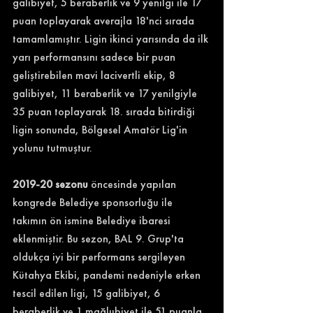
galibiyet, 5 beraberlik ve 9 yenilgi ile 17 
puan toplayarak averajla 18'nci sırada 
tamamlamıştır. Ligin ikinci yarısında da ilk 
yarı performansını sadece bir puan 
geliştirebilen mavi lacivertli ekip, 8 
galibiyet, 11 beraberlik ve 17 yenilgiyle 
35 puan toplayarak 18. sırada bitirdiği 
ligin sonunda, Bölgesel Amatör Lig'in 
yolunu tutmuştur.
2019-20 sezonu 
öncesinde yapılan 
kongrede Belediye sponsorluğu ile 
takımın ön ismine Belediye ibaresi 
eklenmiştir. Bu sezon, BAL 9. Grup'ta 
oldukça iyi bir performans sergileyen 
Kütahya Ekibi, pandemi nedeniyle erken 
tescil edilen ligi, 15 galibiyet, 6 
beraberlik ve 1 mağlubiyet ile 51 puanla 