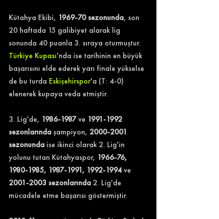
Kütahya Ekibi, 
1969-70 sezonunda
, son 
20 haftada 15 galibiyet alarak lig 
sonunda 40 puanla 3. sıraya oturmuştur.
Türkiye Kupası
'nda ise tarihinin en büyük 
başarısını elde ederek yarı finale yükselse 
de bu turda 
Eskişehirspor
'a (T: 4-0) 
elenerek kupaya veda etmiştir.
3. Lig'de, 
1986-1987 
ve
 1991-1992 
sezonlarında 
şampiyon, 
2000-2001 
sezonunda
 ise ikinci olarak 2. Lig'in 
yolunu tutan Kütahyaspor, 
1966-76, 
1980-1985, 1987-1991, 1992-1994 
ve 
2001-2003 sezonlarında
 2. Lig'de 
mücadele etme başarısı göstermiştir.