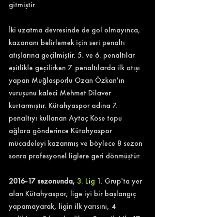
gitmiştir. 
İki uzatma devresinde de gol olmayınca, 
kazananı belirlemek için seri penaltı 
atışlarına geçilmiştir. 5. ve 6. penaltılar 
eşitlikle geçilirken 7. penaltılarda ilk atışı 
yapan Muğlasporlu Ozan Özkan'ın 
vuruşunu kaleci Mehmet Dilaver 
kurtarmıştır. Kütahyaspor adına 7. 
penaltıyı kullanan Aytaç Köse topu 
ağlara gönderince Kütahyaspor 
mücadeleyi kazanmış ve böylece 8 sezon 
sonra profesyonel liglere geri dönmüştür.
2016-17 sezonunda,
3. Lig
 1. Grup'ta yer 
alan Kütahyaspor, lige iyi bir başlangıç 
yapamayarak, ligin ilk yarısını, 4 