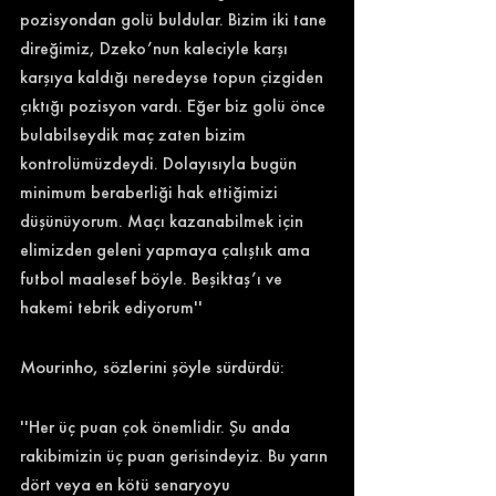
pozisyondan golü buldular. Bizim iki tane 
direğimiz, Dzeko’nun kaleciyle karşı 
karşıya kaldığı neredeyse topun çizgiden 
çıktığı pozisyon vardı. Eğer biz golü önce 
bulabilseydik maç zaten bizim 
kontrolümüzdeydi. Dolayısıyla bugün 
minimum beraberliği hak ettiğimizi 
düşünüyorum. Maçı kazanabilmek için 
elimizden geleni yapmaya çalıştık ama 
futbol maalesef böyle. Beşiktaş’ı ve 
hakemi tebrik ediyorum'' 
Mourinho, sözlerini şöyle sürdürdü: 
''Her üç puan çok önemlidir. Şu anda 
rakibimizin üç puan gerisindeyiz. Bu yarın 
dört veya en kötü senaryoyu 