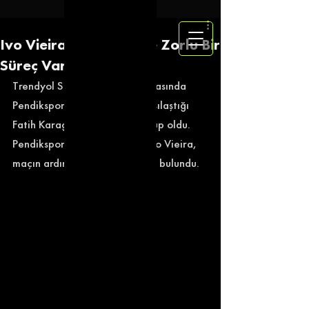
Ivo Vieira: ''Önümüzde Zorlu Bir
Süreç Var''
Trendyol Süper Lig'in 25. haftasında 
Pendikspor, deplasmanda karşılaştığı 
Fatih Karagümrük'e 2-0 mağlup oldu. 
Pendikspor teknik direktörü Ivo Vieira, 
maçın ardından açıklamalarda bulundu. 