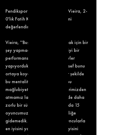
Pendikspor teknik direktörü Ivo Vieira, 2-
0'lık Fatih Karagümrük yenilgisini 
değerlendirdi.
Vieira, ''Bugün sahada kazanmak için bir 
şey yapmadık. Uzun zamandır iyi bir 
performans sergilemiştik, iyi şeyler 
yapıyorduk. Ama bugün maalesef bunu 
ortaya koyamadık. Çok hızlı bir şekilde 
bu mentaliteyi değiştirmemiz, bu 
mağlubiyetin kötü etkilerini üzerimizden 
atmamız lazım. Çünkü önümüzde daha 
zorlu bir süreç var. Bugün kenarda 15 
oyuncumuz vardı, fazla değişikliğe 
gidemedik. Ama elimizdeki oyuncularla 
en iyisini yapmaya çalıştık. En iyisini 