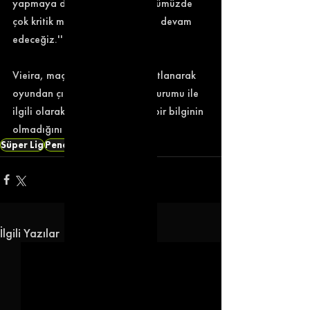
yapmaya devam edeceğiz. Önümüzde 
çok kritik maçlar var, çalışmaya devam 
edeceğiz.'' diye konuştu. 
Vieira, maçın dakikasında sakatlanarak 
oyundan çıkan Umut Nayir'in durumu ile 
ilgili olarak, henüz ortada net bir bilginin 
olmadığını ifade etti. 
Süper Lig
Pendikspor
İlgili Yazılar