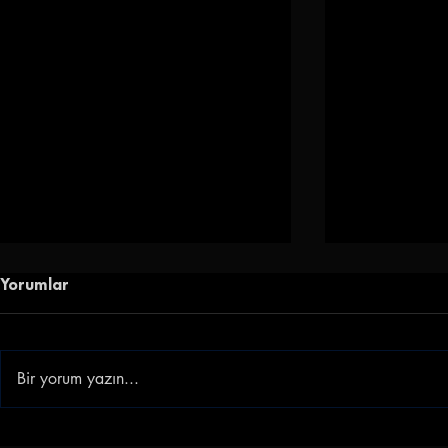
Yorumlar
Bir yorum yazın...
Zirve Batman'ın! Batman
Kritik Maç