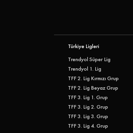
Petrolspor -1461 Trabzon FK:
Çıkmadı! K
1-0
Sarıyer: 1-
Türkiye Ligleri
Trendyol Süper Lig
Trendyol 1. Lig
TFF 2. Lig Kırmızı Grup
TFF 2. Lig Beyaz Grup
TFF 3. Lig 1. Grup
TFF 3. Lig 2. Grup
TFF 3. Lig 3. Grup
TFF 3. Lig 4. Grup