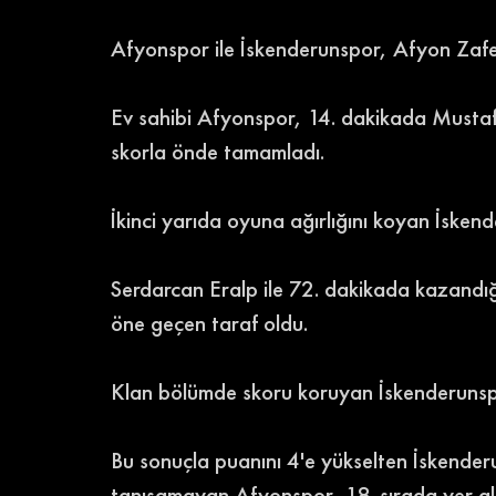
Afyonspor ile İskenderunspor, Afyon Zafe
Ev sahibi Afyonspor, 14. dakikada Mustafa 
skorla önde tamamladı.
İkinci yarıda oyuna ağırlığını koyan İskend
Serdarcan Eralp ile 72. dakikada kazandığ
öne geçen taraf oldu.
Klan bölümde skoru koruyan İskenderunspo
Bu sonuçla puanını 4'e yükselten İskender
tanışamayan Afyonspor, 18. sırada yer al