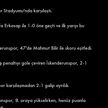
r Stadyumu'nda karşılaştı.
Erkasap ile 1-0 öne geçti ve ilk yarıyı bu 
erunspor, 47'de Mahmut Bilir ile skoru eşitledi.
ı penaltıyı gole çeviren İskenderunspor, 2-1 
r karşılaşmadan 2-1 galip ayrıldı.
unspor, 8. sıraya yükselirken, henüz puanla 
dı.