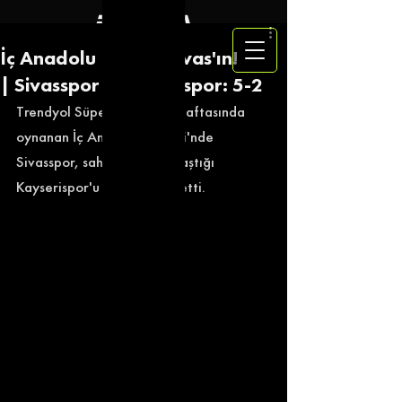
İç Anadolu Derbisi Sivas'ın!
| Sivasspor - Kayserispor: 5-2
Trendyol Süper Lig'de 21. haftasında 
oynanan İç Anadolu Derbisi'nde 
Sivasspor, sahasında karşılaştığı 
Kayserispor'u 5-2 mağlup etti. 