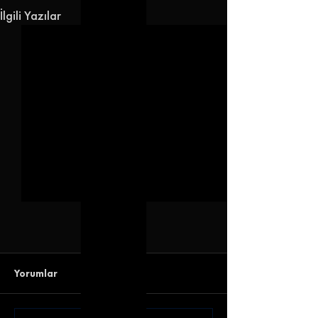
İlgili Yazılar
Yorumlar