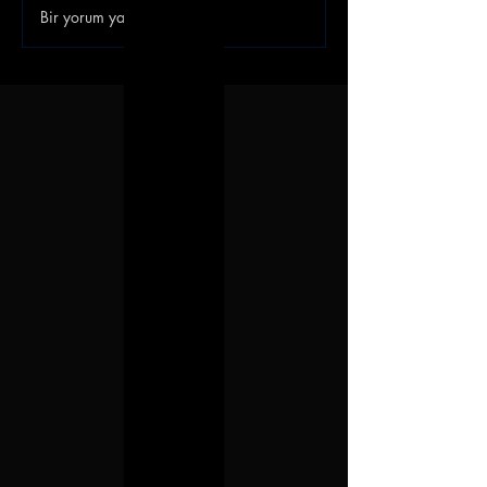
Bir yorum yazın...
Gençlerbirliği Gökhan
Emre Belözoğlu
Akkan'ı Renklerine
Antalyaspor'a 
Bağladı
Döndü | ''Gelec
Birlikte Yazalım'