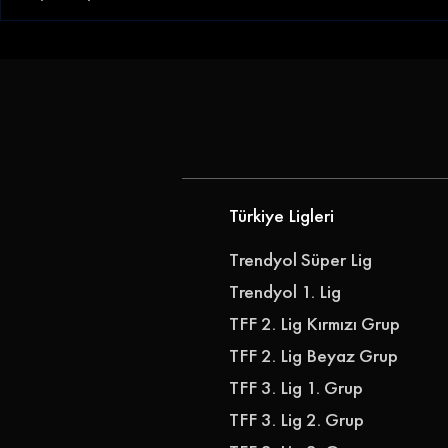
Göztepe Janderson'u
Göz-Göz'e 
Kadrosuna Kattı
Göztepe, Ib
Transfer Ett
Türkiye Ligleri
Trendyol Süper Lig
Trendyol 1. Lig
TFF 2. Lig Kırmızı Grup
TFF 2. Lig Beyaz Grup
TFF 3. Lig 1. Grup
TFF 3. Lig 2. Grup