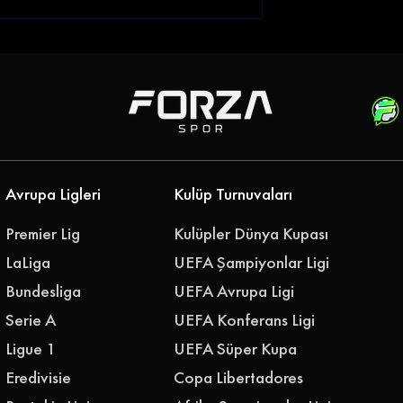
Genç Golcü |
Gençlerbirliği Gökhan
rahim Sabra'yı
Akkan'ı Renklerine Bağladı
i
Avrupa Ligleri
Kulüp Turnuvaları
Premier Lig
Kulüpler Dünya Kupası
LaLiga
UEFA Şampiyonlar Ligi
Bundesliga
UEFA Avrupa Ligi
Serie A
UEFA Konferans Ligi
Ligue 1
UEFA Süper Kupa
Eredivisie
Copa Libertadores