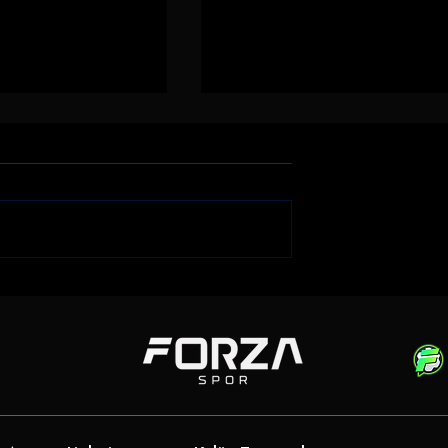
Genç Golcü |
Gençlerbirliği Gökhan
rahim Sabra'yı
Akkan'ı Renklerine Bağladı
i