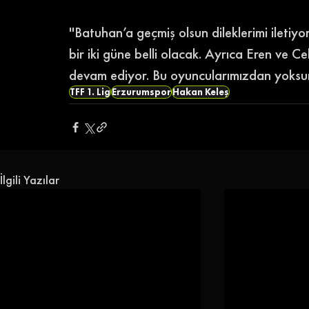
''Batuhan’a geçmiş olsun dileklerimi ileti
bir iki güne belli olacak. Ayrıca Eren ve C
devam ediyor. Bu oyuncularımızdan yoksun 
TFF 1. Lig
Erzurumspor
Hakan Keleş
İlgili Yazılar