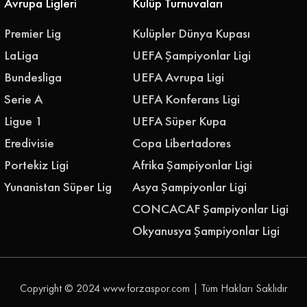
Avrupa Ligleri
Kulüp Turnuvaları
Premier Lig
Kulüpler Dünya Kupası
LaLiga
UEFA Şampiyonlar Ligi
Bundesliga
UEFA Avrupa Ligi
Serie A
UEFA Konferans Ligi
Ligue 1
UEFA Süper Kupa
Eredivisie
Copa Libertadores
Portekiz Ligi
Afrika Şampiyonlar Ligi
Yunanistan Süper Lig
Asya Şampiyonlar Ligi
CONCACAF Şampiyonlar Ligi
Okyanusya Şampiyonlar Ligi
Copyright © 2024
www.forzaspor.com
| Tüm Hakları Saklıdır