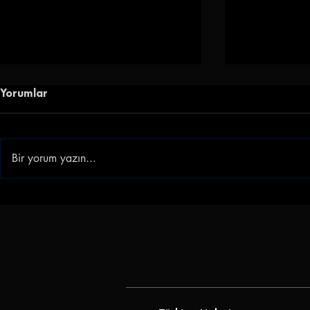
Yorumlar
Bir yorum yazın...
Göztepe Janderson'u
Göz-Göz'e 
Kadrosuna Kattı
Göztepe, Ib
Transfer Ett