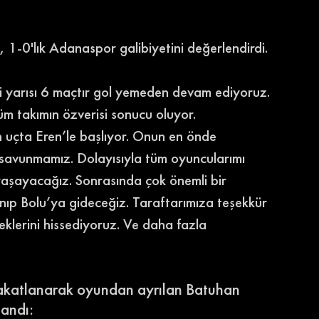
1-0'lık Adanaspor galibiyetini değerlendirdi. 
inci yarısı 6 maçtır gol yemeden devam ediyoruz. 
üm takımın özverisi sonucu oluyor.
 uçta Eren’le başlıyor. Onun en önde 
r savunmamız. Dolayısıyla tüm oyuncularımı 
 yaşayacağız. Sonrasında çok önemli bir 
anıp Bolu’ya gideceğiz. Taraftarımıza teşekkür 
lerini hissediyoruz. Ve daha fazla 
akatlanarak oyundan ayrılan Batuhan 
landı: 