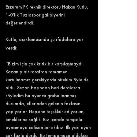
Erzurum FK teknik direktörü Hakan Kutlu, 
1-0'lık Tuzlaspor galibiyetini 
değerlendirdi. 
Kutlu, açıklamasında şu ifadelere yer 
verdi: 
''Bizim için çok kritik bir karşılaşmaydı. 
Kazanıp alt taraftan tamamen 
kurtulmamız gerekiyordu nitekim öyle de 
oldu. Sezon başından beri defalarca 
söyledim bu oyuncu grubu inanmış 
durumda, ellerinden gelenin fazlasını 
yapıyorlar. Hepsine teşekkür ediyorum, 
emeklerine sağlık. Biz içeride tempolu 
oynamaya çalışan bir ekibiz. İlk yarı oyun 
çok fazla durdu. Bu tempomuzu oldukça 