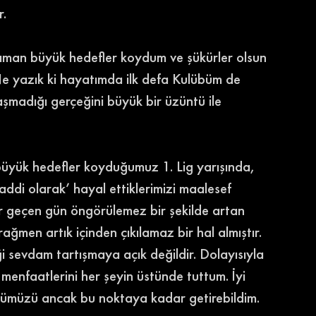
r.
aman büyük hedefler koydum ve şükürler olsun 
 Ne yazık ki hayatımda ilk defa Kulübüm de 
madığı gerçeğini büyük bir üzüntü ile 
büyük hedefler koyduğumuz 1. Lig yarışında, 
addi olarak’ hayal ettiklerimizi maalesef 
r geçen gün öngörülemez bir şekilde artan 
rağmen artık içinden çıkılamaz bir hal almıştır.
iği sevdam tartışmaya açık değildir. Dolayısıyla 
enfaatlerini her şeyin üstünde tuttum. İyi 
lübümüzü ancak bu noktaya kadar getirebildim.