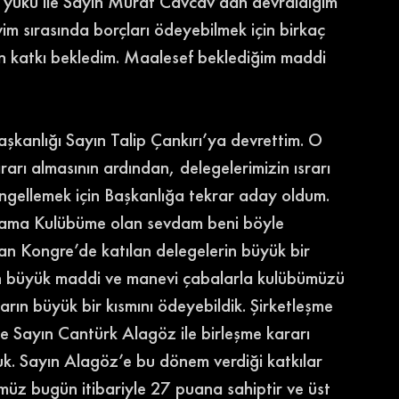
 yükü ile Sayın Murat Cavcav’dan devraldığım 
im sırasında borçları ödeyebilmek için birkaç 
n katkı bekledim. Maalesef beklediğim maddi 
şkanlığı Sayın Talip Çankırı’ya devrettim. O 
arı almasının ardından, delegelerimizin ısrarı 
gellemek için Başkanlığa tekrar aday oldum. 
 ama Kulübüme olan sevdam beni böyle 
an Kongre’de katılan delegelerin büyük bir 
zon büyük maddi ve manevi çabalarla kulübümüzü 
arın büyük bir kısmını ödeyebildik. Şirketleşme 
 Sayın Cantürk Alagöz ile birleşme kararı 
uk. Sayın Alagöz’e bu dönem verdiği katkılar 
müz bugün itibariyle 27 puana sahiptir ve üst 