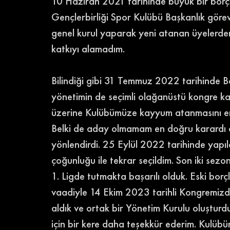
10 Haziran 2021 tarihinde büyük bir borç
Gençlerbirliği Spor Kulübü Başkanlık görev
genel kurul yaparak yeni atanan üyelerde
katkıyı alamadım. 
Bilindiği gibi 31 Temmuz 2022 tarihinde Ba
yönetimin de seçimli olağanüstü kongre kar
üzerine Kulübümüze kayyum atanmasını en
Belki de aday olmamam en doğru karardı
yönlendirdi. 25 Eylül 2022 tarihinde yapıl
çoğunluğu ile tekrar seçildim. Son iki se
1. Ligde tutmakta başarılı olduk. Eski borçl
vaadiyle 14 Ekim 2023 tarihli Kongremizde
aldık ve ortak bir Yönetim Kurulu oluşturd
için bir kere daha teşekkür ederim. Kulübü