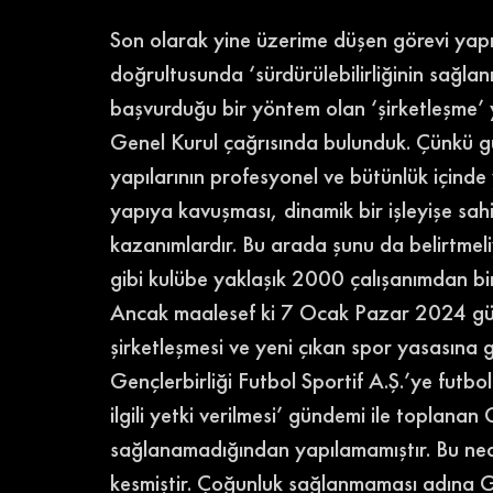
Son olarak yine üzerime düşen görevi ya
doğrultusunda ‘sürdürülebilirliğinin sağla
başvurduğu bir yöntem olan ‘şirketleşme’
Genel Kurul çağrısında bulunduk. Çünkü gü
yapılarının profesyonel ve bütünlük içinde yö
yapıya kavuşması, dinamik bir işleyişe sahi
kazanımlardır. Bu arada şunu da belirtmel
gibi kulübe yaklaşık 2000 çalışanımdan bi
Ancak maalesef ki 7 Ocak Pazar 2024 gün
şirketleşmesi ve yeni çıkan spor yasasına g
Gençlerbirliği Futbol Sportif A.Ş.’ye futbol 
ilgili yetki verilmesi’ gündemi ile toplan
sağlanamadığından yapılamamıştır. Bu ned
kesmiştir. Çoğunluk sağlanmaması adına G