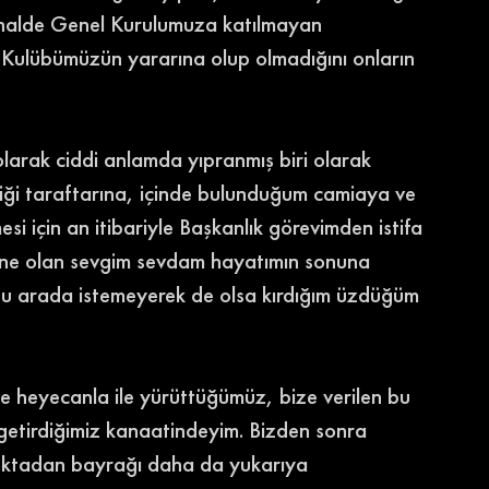
ı halde Genel Kurulumuza katılmayan 
n Kulübümüzün yararına olup olmadığını onların 
rak ciddi anlamda yıpranmış biri olarak 
liği taraftarına, içinde bulunduğum camiaya ve 
i için an itibariyle Başkanlık görevimden istifa 
ği’ne olan sevgim sevdam hayatımın sonuna 
 Bu arada istemeyerek de olsa kırdığım üzdüğüm 
 heyecanla ile yürüttüğümüz, bize verilen bu 
e getirdiğimiz kanaatindeyim. Bizden sonra 
noktadan bayrağı daha da yukarıya 