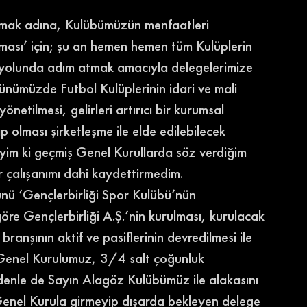
pmak adına, Kulübümüzün menfaatleri 
nması’ için; şu an hemen hemen tüm Kulüplerin 
 yolunda adım atmak amacıyla delegelerimize 
nümüzde Futbol Kulüplerinin idari ve mali 
netilmesi, gelirleri artırıcı bir kurumsal 
p olması şirketleşme ile elde edilebilecek 
iyim ki geçmiş Genel Kurullarda söz verdiğim 
r çalışanımı dahi kaydettirmedim.
ü ‘Gençlerbirliği Spor Kulübü’nün 
öre Gençlerbirliği A.Ş.’nin kurulması, kurulacak 
branşının aktif ve pasiflerinin devredilmesi ile 
an Genel Kurulumuz, 3/4 salt çoğunluk 
enle de Sayın Alagöz Kulübümüz ile alakasını 
enel Kurula girmeyip dışarda bekleyen delege 