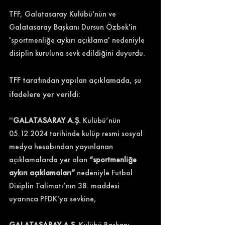
TFF, Galatasaray Kulübü'nün ve 
Galatasaray Başkanı Dursun Özbek'in 
'sportmenliğe aykırı açıklama' nedeniyle 
disiplin kuruluna sevk edildiğini duyurdu. 
TFF tarafından yapılan açıklamada, şu 
ifadelere yer verildi: 
''
GALATASARAY A.Ş. 
Kulübü’nün 
05.12.2024 tarihinde kulüp resmi sosyal 
medya hesabından yayınlanan 
açıklamalarda yer alan 
“sportmenliğe 
aykırı açıklamaları”
 nedeniyle Futbol 
Disiplin Talimatı’nın 38. maddesi 
uyarınca PFDK'ya sevkine,
GALATASARAY A.Ş. 
Kulübü Başkanı 