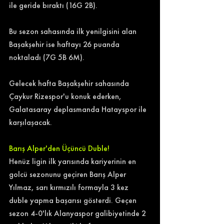
ile geride bıraktı (16G 2B). 
Bu sezon sahasında ilk yenilgisini alan 
Başakşehir ise haftayı 26 puanda 
noktaladı (7G 5B 6M). 
Gelecek hafta Başakşehir sahasında 
Çaykur Rizespor'u konuk ederken, 
Galatasaray deplasmanda Hatayspor ile 
karşılaşacak. 
Barış Alper'den Üçüncü Duble!
Henüz ligin ilk yarısında kariyerinin en 
golcü sezonunu geçiren Barış Alper 
Yılmaz, sarı kırmızılı formayla 3 kez 
duble yapma başarısı gösterdi. Geçen 
sezon 4-0'lık Alanyaspor galibiyetinde 2 