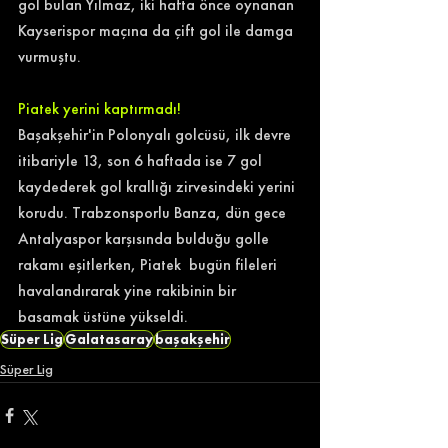
gol bulan Yılmaz, iki hafta önce oynanan 
Kayserispor maçına da çift gol ile damga 
vurmuştu. 
Piatek yerini kaptırmadı!
Başakşehir'in Polonyalı golcüsü, ilk devre 
itibariyle 13, son 6 haftada ise 7 gol 
kaydederek gol krallığı zirvesindeki yerini 
korudu. Trabzonsporlu Banza, dün gece 
Antalyaspor karşısında bulduğu golle 
rakamı eşitlerken, Piatek  bugün fileleri 
havalandırarak yine rakibinin bir 
basamak üstüne yükseldi. 
Süper Lig
Galatasaray
başakşehir
Süper Lig