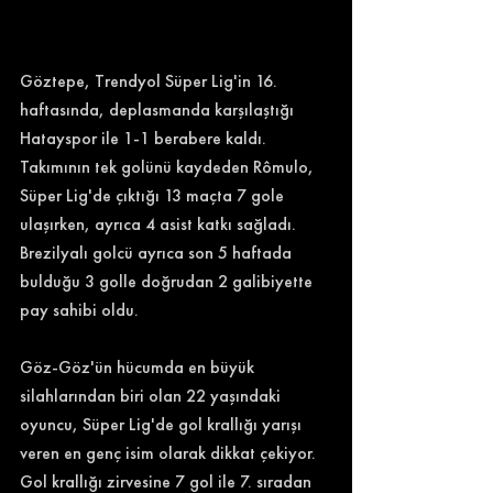
Göztepe, Trendyol Süper Lig'in 16. 
haftasında, deplasmanda karşılaştığı 
Hatayspor ile 1-1 berabere kaldı. 
Takımının tek golünü kaydeden Rômulo, 
Süper Lig'de çıktığı 13 maçta 7 gole 
ulaşırken, ayrıca 4 asist katkı sağladı. 
Brezilyalı golcü ayrıca son 5 haftada 
bulduğu 3 golle doğrudan 2 galibiyette 
pay sahibi oldu. 
Göz-Göz'ün hücumda en büyük 
silahlarından biri olan 22 yaşındaki 
oyuncu, Süper Lig'de gol krallığı yarışı 
veren en genç isim olarak dikkat çekiyor. 
Gol krallığı zirvesine 7 gol ile 7. sıradan 