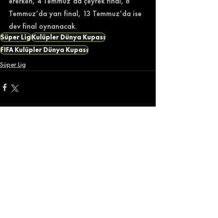
ererken, 4 Temmuz’da çeyrek final, 8 
Temmuz’da yarı final, 13 Temmuz’da ise 
dev final oynanacak.
Süper Lig
Kulüpler Dünya Kupası
FIFA Kulüpler Dünya Kupası
Süper Lig
İlgili Yazılar