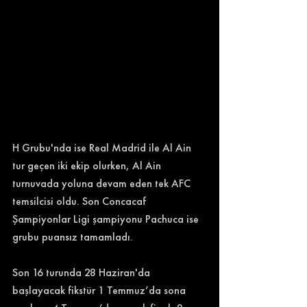
H Grubu'nda ise Real Madrid ile Al Ain 
tur geçen iki ekip olurken, Al Ain 
turnuvada yoluna devam eden tek AFC 
temsilcisi oldu. Son Concacaf 
Şampiyonlar Ligi şampiyonu Pachuca ise 
grubu puansız tamamladı. 
Son 16 turunda 28 Haziran'da 
başlayacak fikstür 1 Temmuz’da sona 