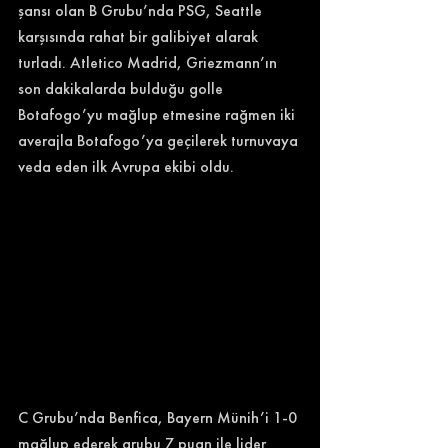
şansı olan B Grubu’nda PSG, Seattle 
karşısında rahat bir galibiyet alarak 
turladı. Atletico Madrid, Griezmann’ın 
son dakikalarda bulduğu golle 
Botafogo’yu mağlup etmesine rağmen iki 
averajla Botafogo’ya geçilerek turnuvaya 
veda eden ilk Avrupa ekibi oldu. 
C Grubu’nda Benfica, Bayern Münih’i 1-0 
mağlup ederek grubu 7 puan ile lider 