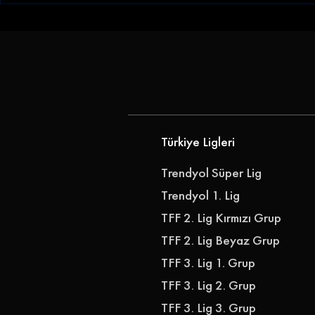
Göz-Göz'e Genç Golcü |
Gençlerbirl
Göztepe, Ibrahim Sabra'yı
Akkan'ı Ren
Transfer Etti
Türkiye Ligleri
Trendyol Süper Lig
Trendyol 1. Lig
TFF 2. Lig Kırmızı Grup
TFF 2. Lig Beyaz Grup
TFF 3. Lig 1. Grup
TFF 3. Lig 2. Grup
TFF 3. Lig 3. Grup