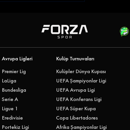
iği Gökhan
Emre Belözoğlu
klerine Bağladı
Antalyaspor'a Geri Döndü
''Geleceğimizi Birlikte
Yazalım''
Avrupa Ligleri
Kulüp Turnuvaları
Premier Lig
Kulüpler Dünya Kupası
LaLiga
UEFA Şampiyonlar Ligi
Bundesliga
UEFA Avrupa Ligi
Serie A
UEFA Konferans Ligi
Ligue 1
UEFA Süper Kupa
Eredivisie
Copa Libertadores
Portekiz Ligi
Afrika Şampiyonlar Ligi