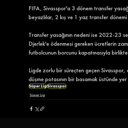
FIFA, Sivasspor'a 3 dönem transfer yasağı 
beyazlılar, 2 kış ve 1 yaz transfer döne
Transfer yasağının nedeni ise 2022-23 s
Djerlek'e ödenmesi gereken ücretlerin zam
futbolcunun borcunu kapatmasıyla birlikte
Ligde zorlu bir süreçten geçen Sivasspor, 
düşme potasının bir basamak üstünde yer a
Süper Lig
Sivasspor
Süper Lig