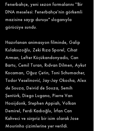
Fenerbahçe, yeni sezon formalarını ''Bir 
DNA meselesi: Fenerbahçe'nin görkemli 
mazisine saygı duruşu" sloganıyla 
görücüye sundu. 
Hazırlanan animasyon filminde, Galip 
Kulaksızoğlu, Zeki Rıza Sporel, Cihat 
Arman, Lefter Küçükandonyadis, Can 
Bartu, Cemil Turan, Rıdvan Dilmen, Aykut 
Kocaman, Oğuz Çetin, Toni Schumacher, 
Todor Veselinović, Jay-Jay Okocha, Alex 
de Souza, Deivid de Souza, Semih 
Şentürk, Diego Lugano, Pierre Van 
Hooijdonk, Stephen Appiah, Volkan 
Demirel, Ferdi Kadıoğlu, İrfan Can 
Kahveci ve sürpriz bir isim olarak Jose 
Mourinho çizimlerine yer verildi.