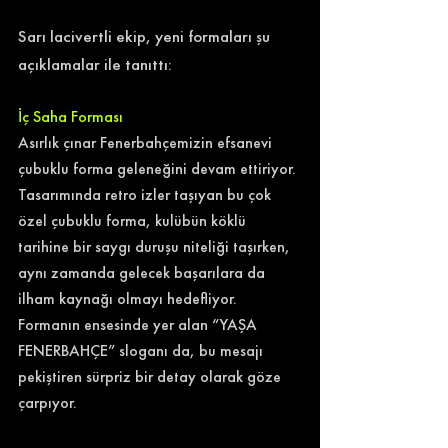
Sarı lacivertli ekip, yeni formaları şu 
açıklamalar ile tanıttı: 
İç Saha Forması
Asırlık çınar Fenerbahçemizin efsanevi 
çubuklu forma geleneğini devam ettiriyor. 
Tasarımında retro izler taşıyan bu çok 
özel çubuklu forma, kulübün köklü 
tarihine bir saygı duruşu niteliği taşırken, 
aynı zamanda gelecek başarılara da 
ilham kaynağı olmayı hedefliyor. 
Formanın ensesinde yer alan “YAŞA 
FENERBAHÇE” sloganı da, bu mesajı 
pekiştiren sürpriz bir detay olarak göze 
çarpıyor.