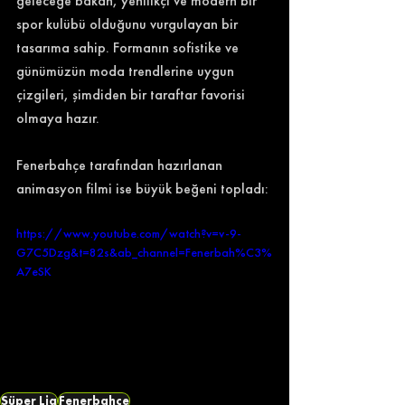
geleceğe bakan, yenilikçi ve modern bir 
spor kulübü olduğunu vurgulayan bir 
tasarıma sahip. Formanın sofistike ve 
günümüzün moda trendlerine uygun 
çizgileri, şimdiden bir taraftar favorisi 
olmaya hazır.
Fenerbahçe tarafından hazırlanan 
animasyon filmi ise büyük beğeni topladı:
https://www.youtube.com/watch?v=v-9-
G7C5Dzg&t=82s&ab_channel=Fenerbah%C3%
A7eSK
Süper Lig
Fenerbahçe