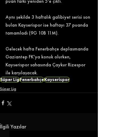
puan farkı yeniden 5'e çıktı. 
Aynı şekilde 3 haftalık galibiyet serisi son 
bulan Kayserispor ise haftayı 37 puanda 
tamamladı (9G 10B 11M). 
Gelecek hafta Fenerbahçe deplasmanda 
Gaziantep FK'ya konuk olurken, 
Kayserispor sahasında Çaykur Rizespor 
ile karşılaşacak. 
Süper Lig
Fenerbahçe
Kayserispor
Süper Lig
İlgili Yazılar