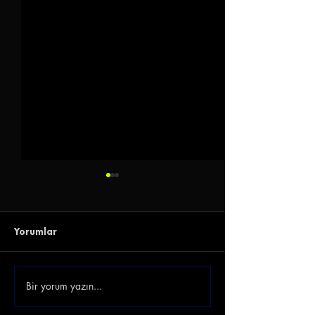
Yorumlar
Bir yorum yazın...
Gençlerbirliği Gökhan
Emre Belözoğlu
Akkan'ı Renklerine
Antalyaspor'a 