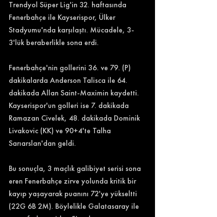
Trendyol Süper Lig'in 32. haftasında 
Fenerbahçe ile Kayserispor, Ülker 
Stadyumu'nda karşılaştı. Mücadele, 3-
3'lük beraberlikle sona erdi. 
Fenerbahçe'nin gollerini 36. ve 79. (P) 
dakikalarda Anderson Talisca ile 64. 
dakikada Allan Saint-Maximin kaydetti. 
Kayserispor'un golleri ise 7. dakikada 
Ramazan Civelek, 48. dakikada Dominik 
Livakovic (KK) ve 90+4'te Talha 
Sarıarslan'dan geldi. 
Bu sonuçla, 3 maçlık galibiyet serisi sona 
eren Fenerbahçe zirve yolunda kritik bir 
kayıp yaşayarak puanını 72'ye yükseltti 
(22G 6B 2M). Böylelikle Galatasaray ile 