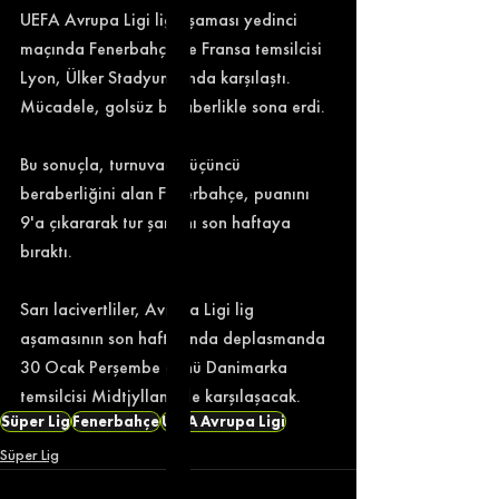
UEFA Avrupa Ligi lig aşaması yedinci 
maçında Fenerbahçe ile Fransa temsilcisi 
Lyon, Ülker Stadyumu'nda karşılaştı. 
Mücadele, golsüz beraberlikle sona erdi. 
Bu sonuçla, turnuvada üçüncü 
beraberliğini alan Fenerbahçe, puanını 
9'a çıkararak tur şansını son haftaya 
bıraktı. 
Sarı lacivertliler, Avrupa Ligi lig 
aşamasının son haftasında deplasmanda 
30 Ocak Perşembe günü Danimarka 
temsilcisi Midtjylland ile karşılaşacak.
Süper Lig
Fenerbahçe
UEFA Avrupa Ligi
Süper Lig