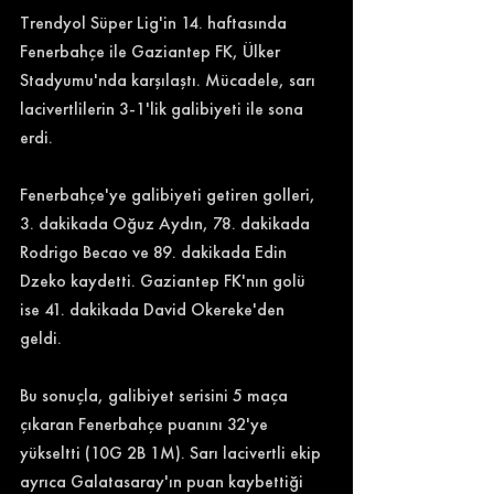
Trendyol Süper Lig'in 14. haftasında 
Fenerbahçe ile Gaziantep FK, Ülker 
Stadyumu'nda karşılaştı. Mücadele, sarı 
lacivertlilerin 3-1'lik galibiyeti ile sona 
erdi. 
Fenerbahçe'ye galibiyeti getiren golleri, 
3. dakikada Oğuz Aydın, 78. dakikada 
Rodrigo Becao ve 89. dakikada Edin 
Dzeko kaydetti. Gaziantep FK'nın golü 
ise 41. dakikada David Okereke'den 
geldi. 
Bu sonuçla, galibiyet serisini 5 maça 
çıkaran Fenerbahçe puanını 32'ye 
yükseltti (10G 2B 1M). Sarı lacivertli ekip 
ayrıca Galatasaray'ın puan kaybettiği 