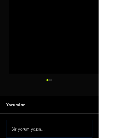
Yorumlar
Bir yorum yazın...
Gençlerbirliği Gökhan
Emre Belözoğlu
Akkan'ı Renklerine
Antalyaspor'a 